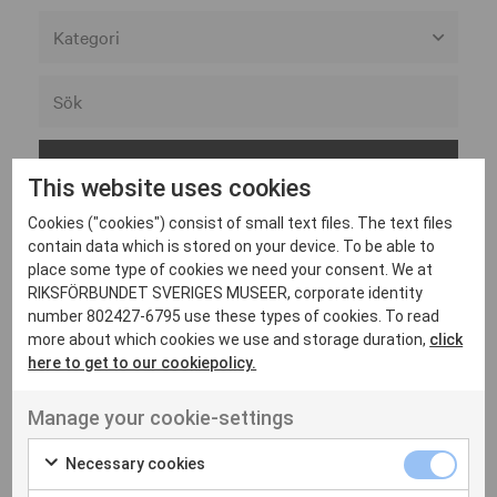
Alla member categories
Alla museer
Associerad
This website uses cookies
Göteborgs stad
Cookies ("cookies") consist of small text files. The text files
Helsingborgs museer
contain data which is stored on your device. To be able to
place some type of cookies we need your consent. We at
Kulturförvaltningen Västra Götalandsregionen
RIKSFÖRBUNDET SVERIGES MUSEER, corporate identity
Moderna museet
F
number 802427-6795 use these types of cookies. To read
more about which cookies we use and storage duration,
click
Statens historiska museer
here to get to our cookiepolicy.
Statens museer för maritim- transport- och
Fredriksdals museer och
försvarshistoria
Show on
Manage your cookie-settings
trädgårdar
map
Statens museer för världskultur
Necessary cookies
Statens musikverk