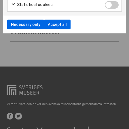
Statistical cookies
Östergötlands museum
S
Necessary only
Accept all
Scenkonstmuseet
Show on map
Vi tar tillvara och driver den svenska museisektorns gemensamma intressen.