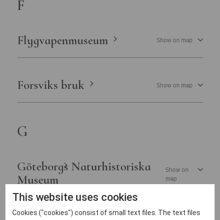
F
Östergötlands museum
Flygvapenmuseum
Show on map
Forsviks bruk
Show on map
G
Göteborgs Naturhistoriska
Show on
Museum
map
This website uses cookies
Cookies ("cookies") consist of small text files. The text files