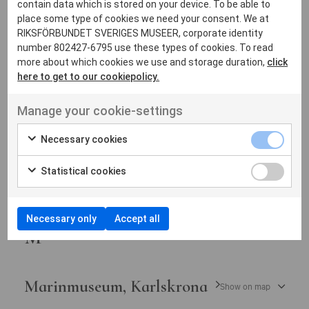
J
contain data which is stored on your device. To be able to
place some type of cookies we need your consent. We at
RIKSFÖRBUNDET SVERIGES MUSEER, corporate identity
number 802427-6795 use these types of cookies. To read
Järnvägsmuseet
Show on map
more about which cookies we use and storage duration,
click
here to get to our cookiepolicy.
Manage your cookie-settings
L
Necessary cookies
Lödöse museum
Show on map
Statistical cookies
Necessary only
Accept all
M
Marinmuseum, Karlskrona
Show on map