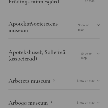
Frödings minnesgård
on map
Apotekarsocietetens
Show on
museum
map
Apotekshuset, Sollefteå
Show on
(associerad)
map
Arbetets museum
Show on map
Arboga museum
Show on map