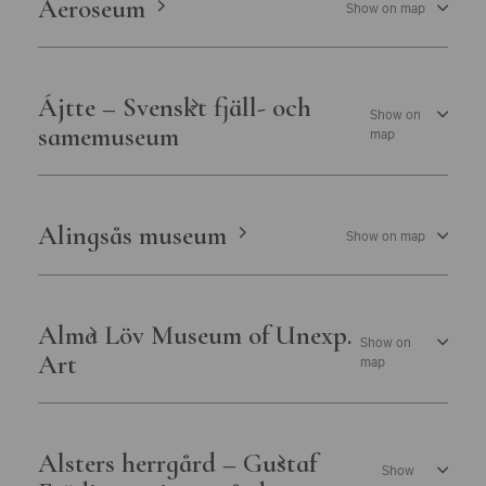
Aeroseum
Show on map
Östergötlands museum
Ájtte – Svenskt fjäll- och
Show on
samemuseum
map
Alingsås museum
Show on map
Alma Löv Museum of Unexp.
Show on
Art
map
Alsters herrgård – Gustaf
Show