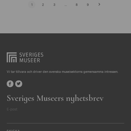
1
2
3
…
8
9
Vi tar tillvara och driver den svenska museisektorns gemensamma intressen.
Sveriges Museers nyhetsbrev
E-post