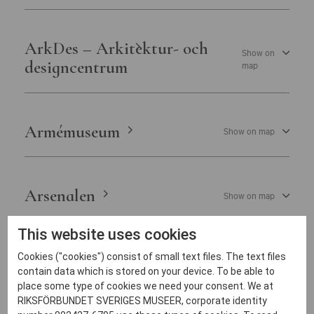
ArkDes – Arkitektur- och
Show on
designcentrum
map
Armémuseum
Show on map
Arsenalen
Show on map
This website uses cookies
Artipelag i Gustavsberg
Cookies ("cookies") consist of small text files. The text files
Show on map
contain data which is stored on your device. To be able to
place some type of cookies we need your consent. We at
RIKSFÖRBUNDET SVERIGES MUSEER, corporate identity