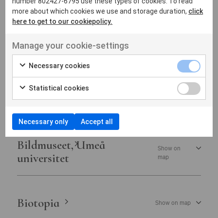
number 802427-6795 use these types of cookies. To read
Astrid Lindgrens Näs
Show on map
more about which cookies we use and storage duration,
click
here to get to our cookiepolicy.
Manage your cookie-settings
B
Necessary cookies
Bergrummet – Tidö Collection
Show
Statistical cookies
on
of Toys and Comics
map
Necessary only
Accept all
Bildmuseet, Umeå
Show on
universitet
map
Biotopia
Show on map