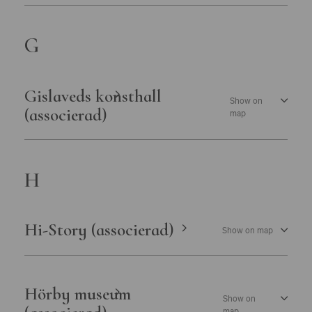
G
Gislaveds konsthall
Show on
(associerad)
map
H
Hi-Story (associerad)
Show on map
Hörby museum
Show on
map