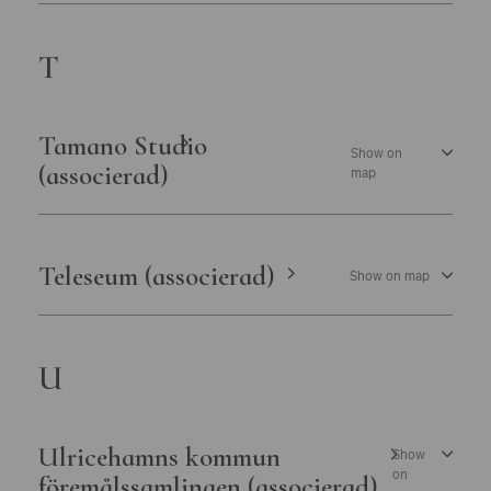
T
Tamano Studio
Show on
(associerad)
map
Teleseum (associerad)
Show on map
U
Ulricehamns kommun
Show
on
föremålssamlingen (associerad)