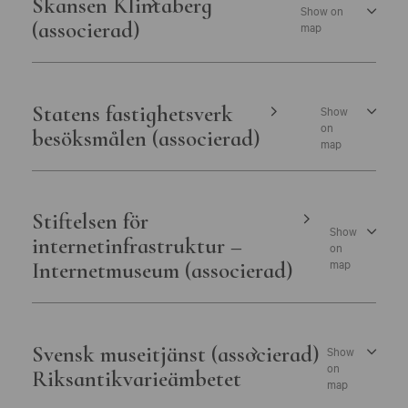
Skansen Klintaberg
Show on
(associerad)
map
Statens fastighetsverk
Show
on
besöksmålen (associerad)
map
Stiftelsen för
Show
internetinfrastruktur –
on
map
Internetmuseum (associerad)
Svensk museitjänst (associerad)
Show
on
Riksantikvarieämbetet
map