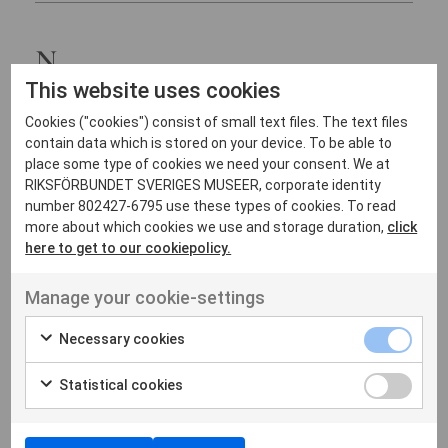
N
This website uses cookies
Cookies ("cookies") consist of small text files. The text files
Nobel Prize Museum
Show on
contain data which is stored on your device. To be able to
(associerad)
map
place some type of cookies we need your consent. We at
RIKSFÖRBUNDET SVERIGES MUSEER, corporate identity
number 802427-6795 use these types of cookies. To read
more about which cookies we use and storage duration,
click
Nordic Centre of Heritage
here to get to our cookiepolicy.
Show
Learning and Creativity
on
Manage your cookie-settings
map
(associerad)
Necessary cookies
Statistical cookies
Nässjö konsthall
Show on
(associerad)
map