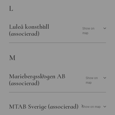
L
Luleå konsthall
Show on
(associerad)
map
M
Mariebergsskogen AB
Show on
(associerad)
map
MTAB Sverige (associerad)
Show on map