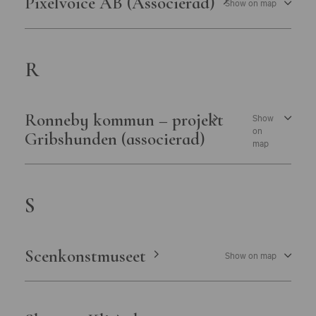
Pixelvoice AB (Associerad)
Show on map
R
Ronneby kommun – projekt
Show
on
Gribshunden (associerad)
map
S
Scenkonstmuseet
Show on map