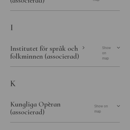
(associerad)
I
Institutet för språk och
Show
on
folkminnen (associerad)
map
K
Kungliga Operan
Show on
(associerad)
map