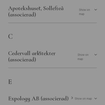
Östergötlands museum
Apotekshuset, Sollefteå
Show on
(associerad)
map
C
Cedervall arkitekter
Show on
(associerad)
map
E
Expology AB (associerad)
Show on map