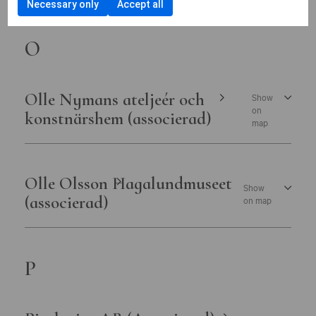
Necessary only
Accept all
O
Olle Nymans ateljeér och
Show
on
konstnärshem (associerad)
map
Olle Olsson Hagalundmuseet
Show
(associerad)
on map
P