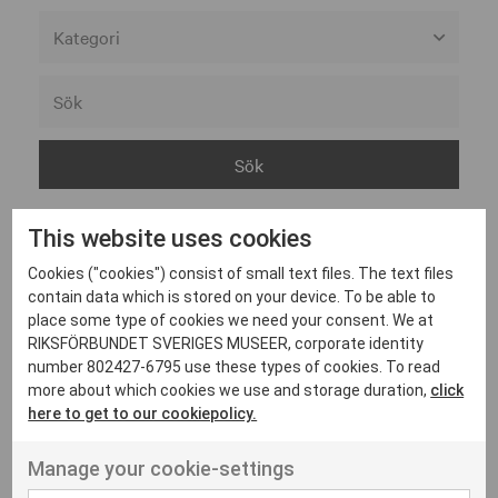
Alla member categories
Alla museer
Associerad
Göteborgs stad
This website uses cookies
Helsingborgs museer
Cookies ("cookies") consist of small text files. The text files
Kulturförvaltningen Västra Götalandsregionen
contain data which is stored on your device. To be able to
Moderna museet
A
place some type of cookies we need your consent. We at
RIKSFÖRBUNDET SVERIGES MUSEER, corporate identity
Statens historiska museer
number 802427-6795 use these types of cookies. To read
Statens museer för maritim- transport- och
more about which cookies we use and storage duration,
click
ArkDes – Arkitektur- och
försvarshistoria
Show on
here to get to our cookiepolicy.
designcentrum
map
Statens museer för världskultur
Manage your cookie-settings
Statens musikverk