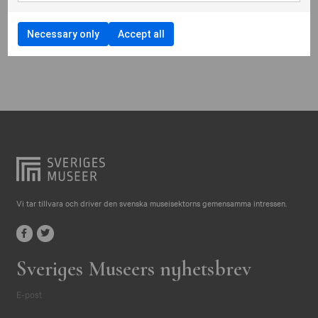
Östergötlands museum
Scenkonstmuseet
Show on map
Necessary only
Accept all
Vi tar tillvara och driver den svenska museisektorns gemensamma intressen.
Sveriges Museers nyhetsbrev
E-post