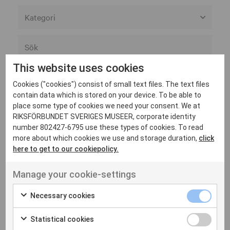
Alla member categories
Alla museer
This website uses cookies
Associerad
Cookies ("cookies") consist of small text files. The text files
Göteborgs stad
contain data which is stored on your device. To be able to
place some type of cookies we need your consent. We at
Helsingborgs museer
RIKSFÖRBUNDET SVERIGES MUSEER, corporate identity
Kulturförvaltningen Västra Götalandsregionen
number 802427-6795 use these types of cookies. To read
more about which cookies we use and storage duration,
click
Moderna museet
S
here to get to our cookiepolicy.
Statens historiska museer
Manage your cookie-settings
Statens museer för maritim- transport- och
Sancta Birgitta
försvarshistoria
Show on
Necessary cookies
klostermuseum
map
Statens museer för världskultur
Statistical cookies
Statens musikverk