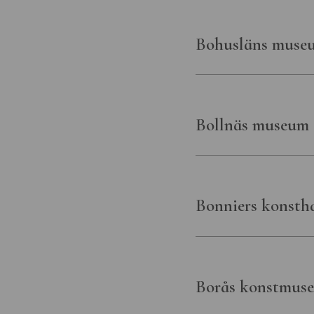
Bohusläns muse
Bollnäs museum 
Bonniers konstha
Borås konstmus