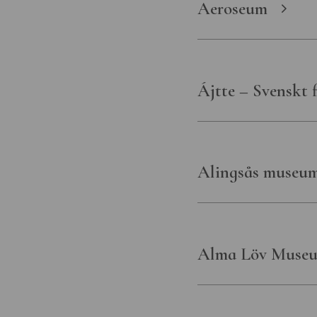
Statens museer f
Aeroseum
transport- och fö
Statens museer 
världskultur
Ájtte – Svenskt 
Statens musikve
Östergötlands 
Alingsås museu
Alma Löv Museu