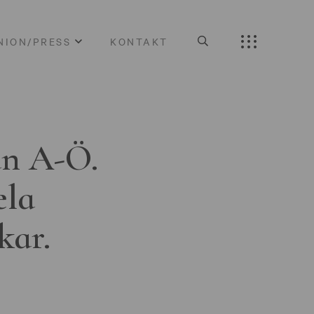
NION/PRESS
KONTAKT
ån A-Ö.
ela
kar.