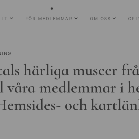
LLT
FÖR MEDLEMMAR
OM OSS
OPI
NING
als härliga museer fr
ll våra medlemmar i h
Hemsides- och kartlän