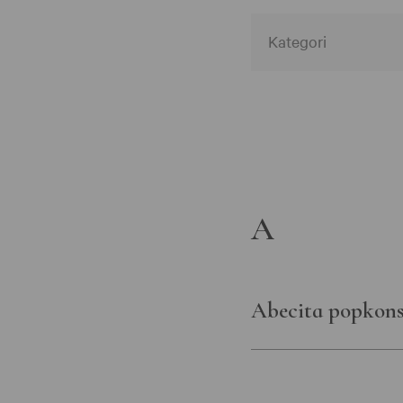
Alla member cat
Alla museer
Associerad
Göteborgs stad
A
Helsingborgs m
Kulturförvaltnin
Götalandsregion
Abecita popkons
Moderna musee
Statens historis