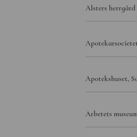
Alsters herrgård
Apotekarsociete
Apotekshuset, So
Arbetets museu