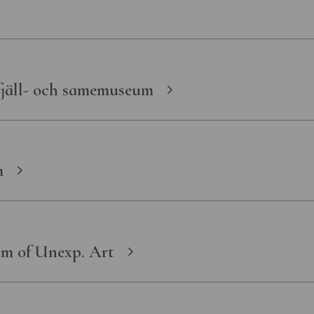
ör maritim-
rsvarshistoria
för
fjäll- och samemuseum
rk
museum
m
m of Unexp. Art