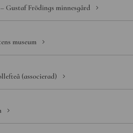
 – Gustaf Frödings minnesgård
tens museum
llefteå (associerad)
m