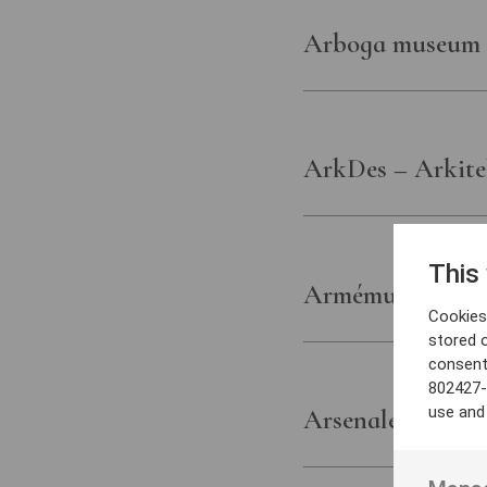
Arboga museum
ArkDes – Arkite
This
Armémuseum
Cookies 
stored 
consent
802427-
use and
Arsenalen