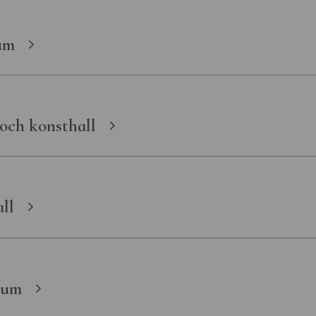
um
och konsthall
ll
eum