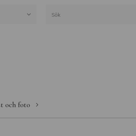
egories
useer
gen Västra
en
t och foto
t
ka museer