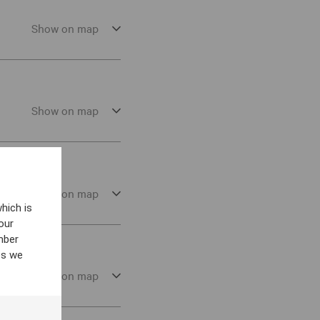
Show on map
Show on map
Show on map
hich is
our
mber
es we
Show on map