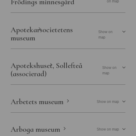
Frödings minnesgård
on map
Apotekarsocietetens
Show on
museum
map
Apotekshuset, Sollefteå
Show on
(associerad)
map
Arbetets museum
Show on map
Arboga museum
Show on map