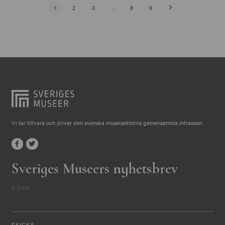
1
2
3
…
8
9
Vi tar tillvara och driver den svenska museisektorns gemensamma intressen.
Sveriges Museers nyhetsbrev
E-post