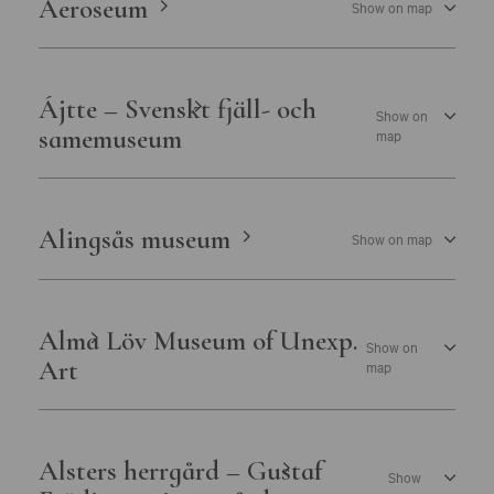
Aeroseum
Show on map
Östergötlands museum
Ájtte – Svenskt fjäll- och
Show on
samemuseum
map
Alingsås museum
Show on map
Alma Löv Museum of Unexp.
Show on
Art
map
Alsters herrgård – Gustaf
Show