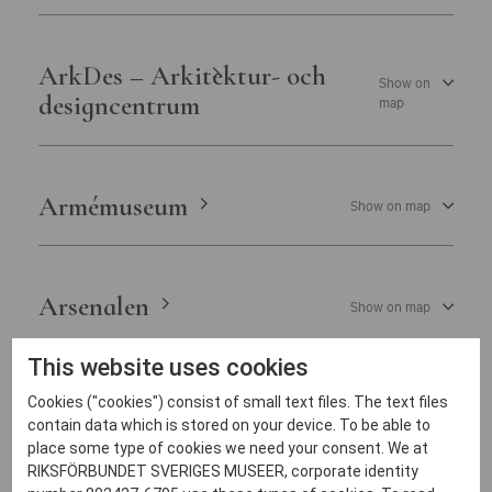
ArkDes – Arkitektur- och
Show on
designcentrum
map
Armémuseum
Show on map
Arsenalen
Show on map
This website uses cookies
Artipelag i Gustavsberg
Cookies ("cookies") consist of small text files. The text files
Show on map
contain data which is stored on your device. To be able to
place some type of cookies we need your consent. We at
RIKSFÖRBUNDET SVERIGES MUSEER, corporate identity