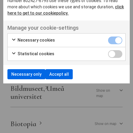
number 802427-6795 use these types of cookies. To read
Astrid Lindgrens Näs
Show on map
more about which cookies we use and storage duration,
click
here to get to our cookiepolicy.
Manage your cookie-settings
B
Necessary cookies
Bergrummet – Tidö Collection
Show
Statistical cookies
on
of Toys and Comics
map
Necessary only
Accept all
Bildmuseet, Umeå
Show on
universitet
map
Biotopia
Show on map