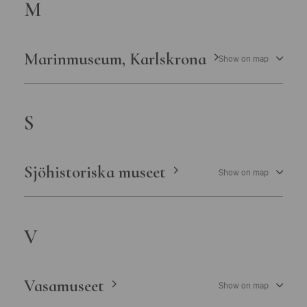
M
Marinmuseum, Karlskrona
Show on map
S
Sjöhistoriska museet
Show on map
V
Vasamuseet
Show on map