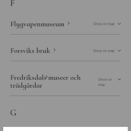
F
Östergötlands museum
Flygvapenmuseum
Show on map
Forsviks bruk
Show on map
Fredriksdals museer och
Show on
trädgårdar
map
G