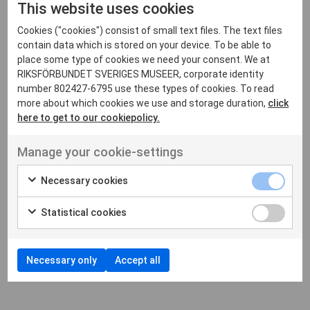
Göteborgs Naturhistoriska
This website uses cookies
Show on
Museum
map
Cookies ("cookies") consist of small text files. The text files
contain data which is stored on your device. To be able to
place some type of cookies we need your consent. We at
RIKSFÖRBUNDET SVERIGES MUSEER, corporate identity
J
number 802427-6795 use these types of cookies. To read
more about which cookies we use and storage duration,
click
here to get to our cookiepolicy.
Järnvägsmuseet
Show on map
Manage your cookie-settings
Necessary cookies
L
Statistical cookies
Lödöse museum
Show on map
Necessary only
Accept all