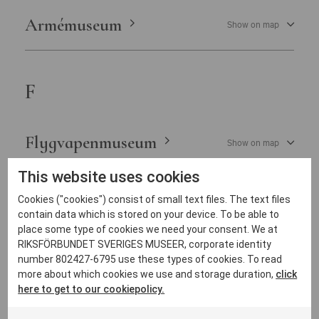
Östergötlands museum
Armémuseum
Show on map
F
Flygvapenmuseum
Show on map
This website uses cookies
Cookies ("cookies") consist of small text files. The text files
Fredriksdals museer och
Show on
contain data which is stored on your device. To be able to
trädgårdar
map
place some type of cookies we need your consent. We at
RIKSFÖRBUNDET SVERIGES MUSEER, corporate identity
number 802427-6795 use these types of cookies. To read
more about which cookies we use and storage duration,
click
J
here to get to our cookiepolicy.