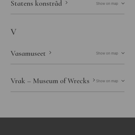
Statens konstråd
Show on map
V
Vasamuseet
Show on map
Vrak – Museum of Wrecks
Show on map