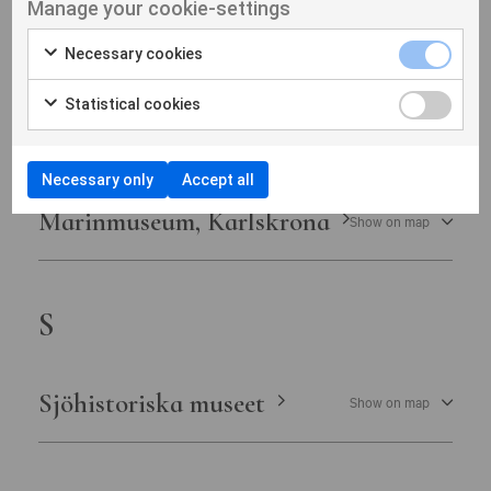
Manage your cookie-settings
Järnvägsmuseet
Show on map
Necessary cookies
Statistical cookies
M
Necessary only
Accept all
Marinmuseum, Karlskrona
Show on map
S
Sjöhistoriska museet
Show on map