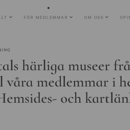
LLT
FÖR MEDLEMMAR
OM OSS
OPI
NING
als härliga museer fr
ll våra medlemmar i h
Hemsides- och kartlän