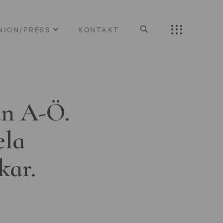
NION/PRESS
KONTAKT
ån A-Ö.
ela
kar.