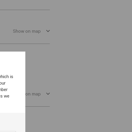
Show on map
hich is
our
mber
Show on map
es we