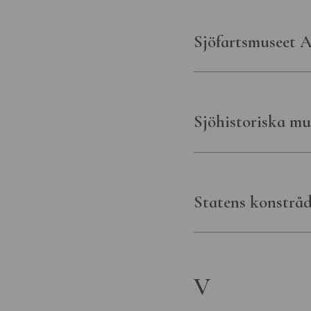
Sjöfartsmuseet A
Sjöhistoriska mu
Statens konstrå
V