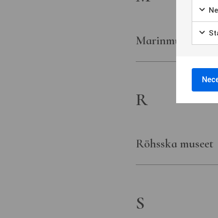
Ne
Sta
Marinmuseum, K
Nece
R
Röhsska museet
S