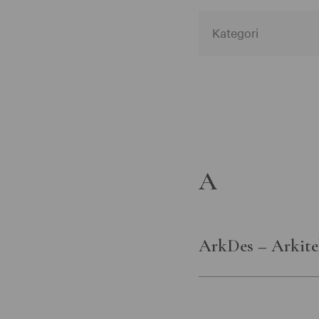
Alla member cat
Alla museer
Associerad
Göteborgs stad
A
Helsingborgs m
Kulturförvaltnin
Götalandsregion
ArkDes – Arkite
Moderna musee
Statens historis