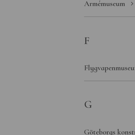
Statens museer f
Armémuseum
transport- och fö
Statens museer 
världskultur
F
Statens musikve
Östergötlands 
Flygvapenmuse
G
Göteborgs kons