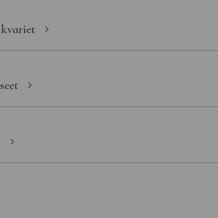
kvariet
seet
d