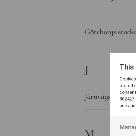
Göteborgs stad
J
This
Cookies 
stored 
consent
Järnvägsmuseet
802427-
use and
Manag
M