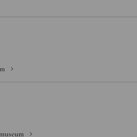
ör maritim-
rsvarshistoria
för
rk
museum
um
tmuseum