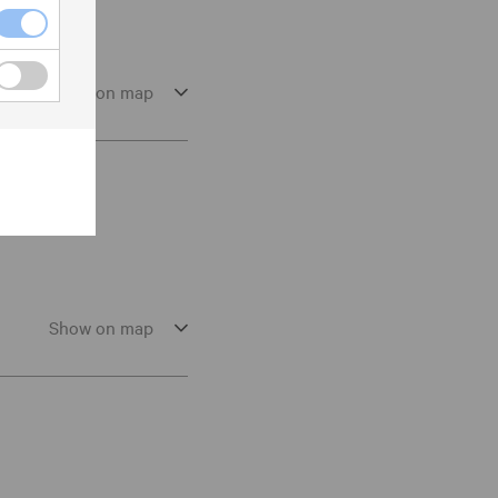
Show on map
Show on map