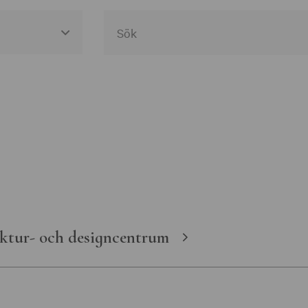
egories
useer
gen Västra
en
ktur- och designcentrum
t
ka museer