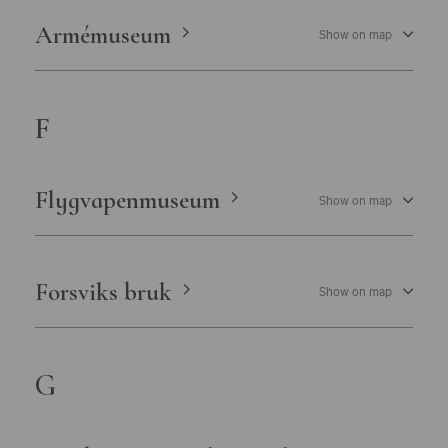
Östergötlands museum
Armémuseum
Show on map
F
Flygvapenmuseum
Show on map
Forsviks bruk
Show on map
G