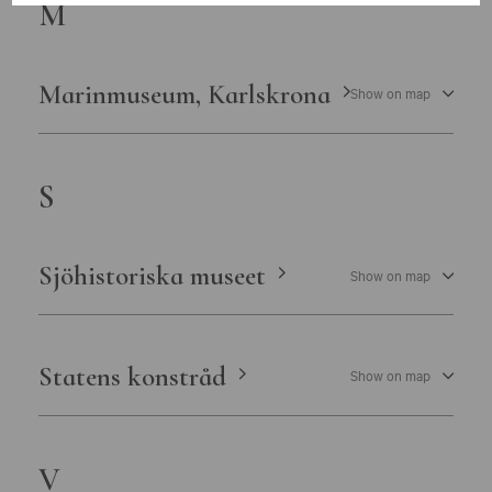
M
Marinmuseum, Karlskrona
Show on map
S
Sjöhistoriska museet
Show on map
Statens konstråd
Show on map
V