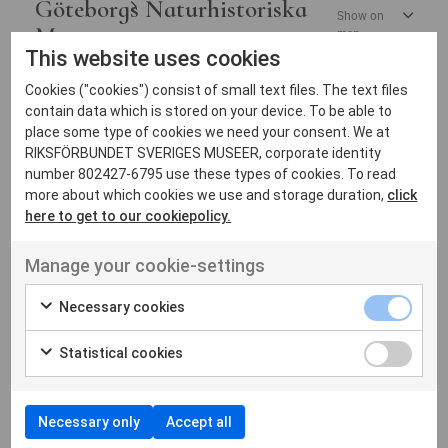
Göteborgs Naturhistoriska
Show on
Museum
map
This website uses cookies
Cookies ("cookies") consist of small text files. The text files
contain data which is stored on your device. To be able to
J
place some type of cookies we need your consent. We at
RIKSFÖRBUNDET SVERIGES MUSEER, corporate identity
number 802427-6795 use these types of cookies. To read
more about which cookies we use and storage duration,
click
Järnvägsmuseet
Show on map
here to get to our cookiepolicy.
Manage your cookie-settings
L
Necessary cookies
Statistical cookies
Lödöse museum
Show on map
Necessary only
Accept all