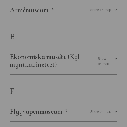
Östergötlands museum
Armémuseum
Show on map
E
Ekonomiska museet (Kgl
Show
myntkabinettet)
on map
F
Flygvapenmuseum
Show on map