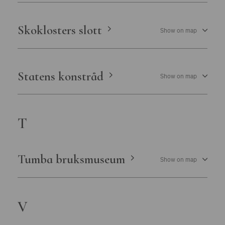
Skoklosters slott
Show on map
Statens konstråd
Show on map
T
Tumba bruksmuseum
Show on map
V