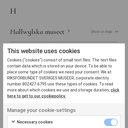
H
Hallwylska museet
Show on map
This website uses cookies
Historiska museet
Show on map
Cookies ("cookies") consist of small text files. The text files
contain data which is stored on your device. To be able to
place some type of cookies we need your consent. We at
RIKSFÖRBUNDET SVERIGES MUSEER, corporate identity
J
number 802427-6795 use these types of cookies. To read
more about which cookies we use and storage duration,
click
here to get to our cookiepolicy.
Järnvägsmuseet
Show on map
Manage your cookie-settings
Necessary cookies