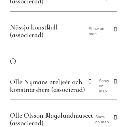
(associerad)
Nässjö konsthall
Show on
(associerad)
map
O
Olle Nymans ateljeér och
Show
on
konstnärshem (associerad)
map
Olle Olsson Hagalundmuseet
Show
(associerad)
on map