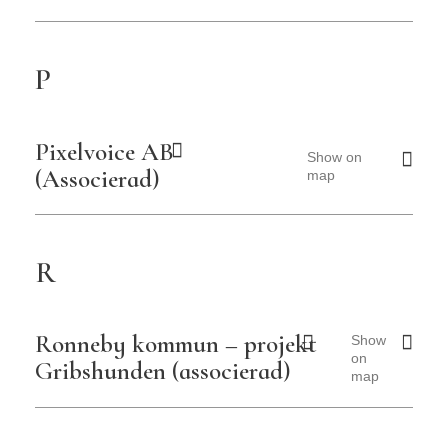
P
Pixelvoice AB
Show on
(Associerad)
map
R
Ronneby kommun – projekt
Show
on
Gribshunden (associerad)
map