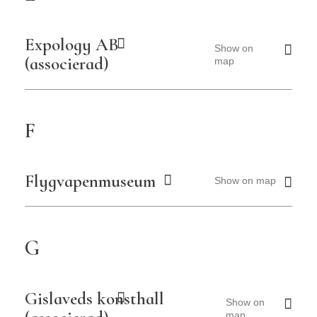
Expology AB
Show on
(associerad)
map
F
Flygvapenmuseum
Show on map
G
Gislaveds konsthall
Show on
map