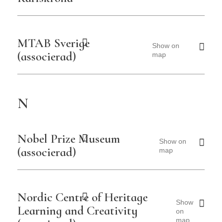
MTAB Sverige
Show on
(associerad)
map
N
Nobel Prize Museum
Show on
(associerad)
map
Nordic Centre of Heritage
Show
Learning and Creativity
on
map