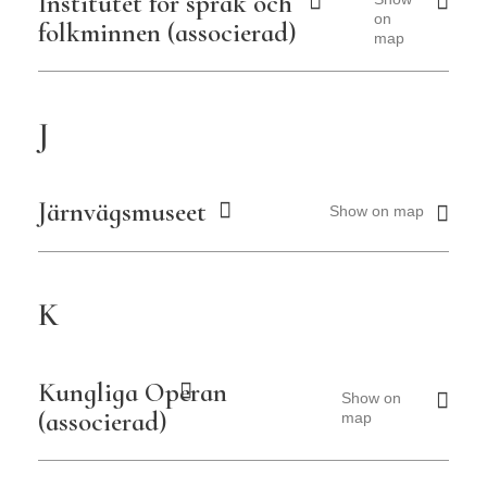
Institutet för språk och
on
folkminnen (associerad)
map
J
Järnvägsmuseet
Show on map
K
Kungliga Operan
Show on
(associerad)
map