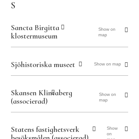
S
Sancta Birgitta
Show on
klostermuseum
map
Sjöhistoriska museet
Show on map
Skansen Klintaberg
Show on
(associerad)
map
Statens fastighetsverk
Show
on
besöksmålen (associerad)