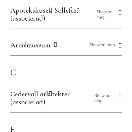
Östergötlands museum
Apotekshuset, Sollefteå
Show on
(associerad)
map
Armémuseum
Show on map
C
Cedervall arkitekter
Show on
(associerad)
map
E