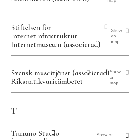
map
Stiftelsen för
Show
internetinfrastruktur –
on
map
Internetmuseum (associerad)
Svensk museitjänst (associerad)
Show
on
Riksantikvarieämbetet
map
T
Tamano Studio
Show on