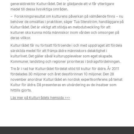
generaldirektör Kulturrådet. Det är glädjande att vi får ytterligare
medel till dessa livsviktiga områden.
– Forskningsresultat om kulturens påverkan på välmående finns – nu
behöver de omsättas i praktiken, säger Tua Stenström, handläggare på
Kulturrådet. Det är viktigt att stödja en metodutveckling för att
kulturen ska kunna möta människor inom vården och omsorgen på
deras villkor.
Kulturrådet får nu fortsatt förtroende i och med uppdraget att fördela
särskilda medel för att främja äldre människors delaktighet i
kulturlivet. Det gäller såväl kulturupplevelser som eget skapade.
Kommuner, landsting och regioner prioriteras i bidragsfördelningen.
Tre år i rad har Kulturrådet fördelat stöd till kultur för äldre. År 2011
fördelades 30 miljoner och året dessförinnan 10 miljoner. Den 28
november anordnar Kulturrådet en nordisk expertkonferens på temat
Kultur för äldre. Då presenteras en utvärdering av de insatser som
hittills gjorts.
Läs mer på Kulturrådets hemsida
>>>