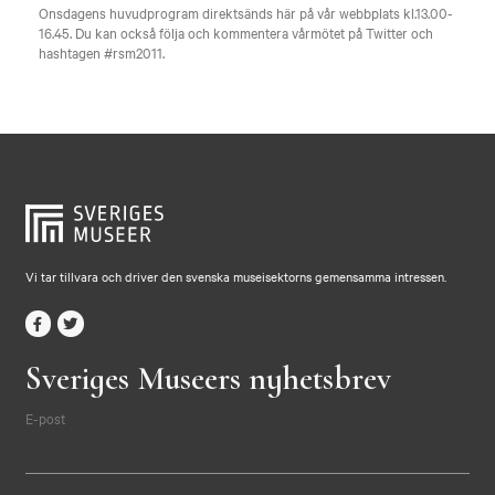
Onsdagens huvudprogram direktsänds här på vår webbplats kl.13.00-
16.45. Du kan också följa och kommentera vårmötet på Twitter och
hashtagen #rsm2011.
Vi tar tillvara och driver den svenska museisektorns gemensamma intressen.
Sveriges Museers nyhetsbrev
E-post