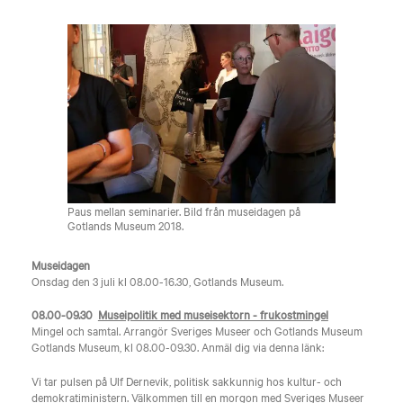
Paus mellan seminarier. Bild från museidagen på
Gotlands Museum 2018.
Museidagen
Onsdag den 3 juli kl 08.00-16.30, Gotlands Museum.
08.00-09.30
Museipolitik med museisektorn - frukostmingel
Mingel och samtal. Arrangör Sveriges Museer och Gotlands Museum
Gotlands Museum, kl 08.00-09.30. Anmäl dig via denna länk:
Vi tar pulsen på Ulf Dernevik, politisk sakkunnig hos kultur- och
demokratiministern. Välkommen till en morgon med Sveriges Museer