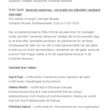
Susanne Thedéen, Museichef, Gotlands museum
11.00-12.00
Varannan samernas – om bredd och mångfald i samband
med makt
100 samtal. Arrangör Sveriges Museer
Gotlands Musem, Bildstenshallen, 3 juli, kl 11.00-12.00
När socialdemokraterna 1994 införde varvade listor till riksdagen
under parollen ”varannan damernas” ansågs det kontroversiellt. Idag
är strävan efter jämställda partilistor en självklarhet för de flesta
riksdagspartier. Men hur ser det ut med självklarheten när det gäller
kvotering och bred representation i allmänhet när det gäller andra än
kvinnor? Den frågan ställer vi till vår expertpanel klockan 11 på
Gotlands Museum.
Samtalet sker mellan:
Ingrid Inga
– ordförande i Svenska kyrkans Samiska råd samt
ordförande i Sametingets Kulturnämnd.
Helena Westin
– nytillträdd ordförande Sveriges
Kommunikationsbyrårer med erfarenhet från en mängd
ledarpositioner inom media och kommunikation. Helena var också
med och tog Pridefestivalen till Sverige.
Kitimbwa Sabuni
– ordförande för Afrosvenskarnas riksorganisation