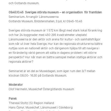
och Gotlands museum.
09.45.10.45 Sveriges största museum – en organisation för framtiden
Seminarium. Arrangör Länsmuseerna
Gotlands Museum, Bildstenshallen, 3 juli, kl 09.45-10.45
Sveriges största museum är 1 572 km långt med stark lokal förankring
och har 24 byggnader med 450 295 kvadratmeter uteplats!
Länsmuseerna är den aktör och arena för kultur- och samhällsfrågor
som når ut över hela Sverige. Hur kan de regionala strukturerna bättre
nyttjas som en nationell aktör och därigenom hjälpa till att navigera i
en föränderlig värld genom att sätta in dagens problem i ett större
perspektiv? Hur når man en bättre samspel mellan statliga aktörer och
regionala aktörer?
Seminariet är en del av Museidagen, som äger rum den 3/7 mellan
klockan 08.00- 16.30 på Gotlands Museum.
Moderator
Olof Hermelin, Museichef Östergötlands museum
Panel:
Theresé Stoltz (S) Region Halland
Hans Öjmyr, Museichef, Länsmuseet i Gävleborg