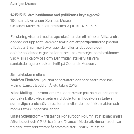
Sveriges Museer
14.15.15.15
Vem bestämmer vad politikerna bryr sig om?
100 samtal. Arrangör Sveriges Museer
Gotlands Museum, Bildstenshallen, 3 juli, kl 14.15-15.15
Forskning visar att medias agendasättande roll minskar. Vilka andra
öppnar det upp för? Stämmer teorin om att partipolitikerna plockar
tillbaka allt mer makt över agendan eller är det egentligen
opinionsbildande organisationer och tankesmedjor som bestämmer
vad vi alla ska bry oss om? Den frågan ställer vi till våra
samtalsdeltagare klockan 14:15 på Gotlands Museum.
Samtalet sker mellan:
Andréas Ekström
– journalist, författare och föreläsare med bas i
Malmö-Lund, utsedd till Årets talare 2019.
Milda Malling
– Forskar om relationer mellan journalister och deras
politiska källor. Medarbetare vid Södertörns Högskola i studien
som nyligen undersökte relationen mellan den politiska makten och
media i fyra europeiska länder.
Ulrika Schenström
– fristående konsult och kolumnist åt ibland andra
Aftonbladet och GP. Ulrica är ordförande i Moderatkvinnorna och var
tidigare statssekreterare åt statsminister Fredrik Reinfeldt.