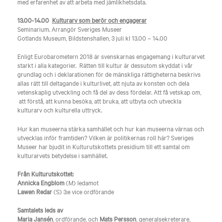
med erfarenhet av att arbeta med jämlikhetsdata.
13.00-14.00
Kulturarv som berör och engagerar
Seminarium. Arrangör Sveriges Museer
Gotlands Museum, Bildstenshallen, 3 juli kl 13.00 – 14.00
Enligt Eurobarometern 2018 är svenskarnas engagemang i kulturarvet
starkt i alla kategorier. Rätten till kultur är dessutom skyddat i vår
grundlag och i deklarationen för de mänskliga rättigheterna beskrivs
allas rätt till deltagande i kulturlivet, att njuta av konsten och dela
vetenskaplig utveckling och få del av dess fördelar. Att få vetskap om,
att förstå, att kunna besöka, att bruka, att utbyta och utveckla
kulturarv och kulturella uttryck.
Hur kan museerna stärka samhället och hur kan museerna värnas och
utvecklas inför framtiden? Vilken är politikernas roll här? Sveriges
Museer har bjudit in Kulturutskottets presidium till ett samtal om
kulturarvets betydelse i samhället.
Från Kulturutskottet:
Annicka Engblom
(M) ledamot
Lawen Redar
(S) 3:e vice ordförande
Samtalets leds av
Maria Jansén
, ordförande, och
Mats Persson
, generalsekreterare,