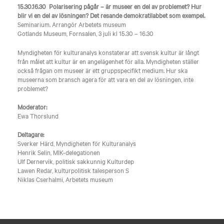
15.30.16.30 Polarisering pågår – är museer en del av problemet? Hur
blir vi en del av lösningen? Det resande demokratilabbet som exempel.
Seminarium. Arrangör Arbetets museum
Gotlands Museum, Fornsalen, 3 juli kl 15.30 – 16.30
Myndigheten för kulturanalys konstaterar att svensk kultur är långt
från målet att kultur är en angelägenhet för alla. Myndigheten ställer
också frågan om museer är ett gruppspecifikt medium. Hur ska
museerna som bransch agera för att vara en del av lösningen, inte
problemet?
Moderator:
Ewa Thorslund
Deltagare:
Sverker Härd, Myndigheten för Kulturanalys
Henrik Selin, MIK-delegationen
Ulf Dernervik, politisk sakkunnig Kulturdep
Lawen Redar, kulturpolitisk talesperson S
Niklas Cserhalmi, Arbetets museum