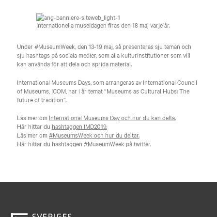
Internationella museidagen firas den 18 maj varje år.
Under #MuseumWeek, den 13-19 maj, så presenteras sju teman och
sju hashtags på sociala medier, som alla kulturinstitutioner som vill
kan använda för att dela och sprida material.
International Museums Days, som arrangeras av International Council
of Museums, ICOM, har i år temat “Museums as Cultural Hubs: The
future of tradition”.
Läs mer om
International Museums Day och hur du kan delta.
Här hittar du
hashtaggen IMD2019.
Läs mer om
#MuseumsWeek och hur du deltar.
Här hittar du
hashtaggen #MuseumWeek på twitter.