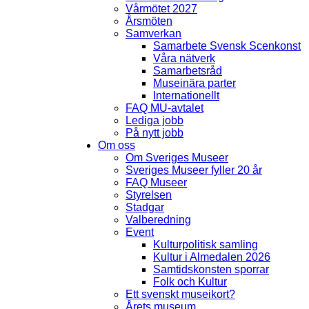
Vårmötet 2027
Årsmöten
Samverkan
Samarbete Svensk Scenkonst
Våra nätverk
Samarbetsråd
Museinära parter
Internationellt
FAQ MU-avtalet
Lediga jobb
På nytt jobb
Om oss
Om Sveriges Museer
Sveriges Museer fyller 20 år
FAQ Museer
Styrelsen
Stadgar
Valberedning
Event
Kulturpolitisk samling
Kultur i Almedalen 2026
Samtidskonsten sporrar
Folk och Kultur
Ett svenskt museikort?
Årets museum