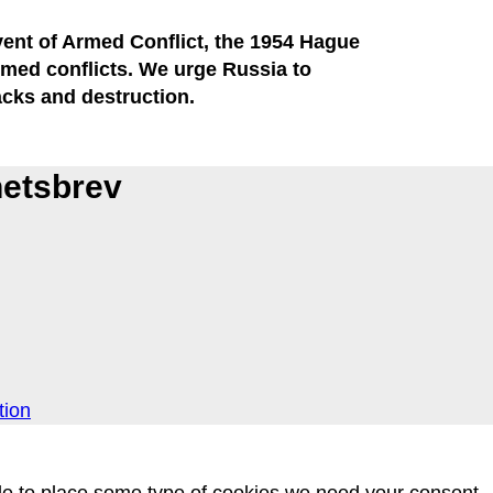
Event of Armed Conflict, the 1954 Hague
med conflicts. We urge Russia to
acks and destruction.
hetsbrev
tion