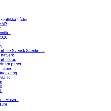
i konfliktområden
MAR
m
gifter
2026
n
rbete Svensk Scenkonst
 nätverk
rbetsråd
inära parter
nationellt
rteckning
talet
en
bb
bb
ges Museer
seum