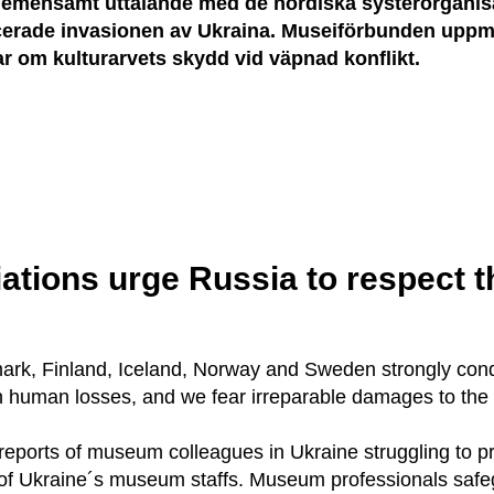
gemensamt uttalande med de nordiska systerorganisa
cerade invasionen av Ukraina. Museiförbunden uppm
 om kulturarvets skydd vid väpnad konflikt.
tions urge Russia to respect 
rk, Finland, Iceland, Norway and Sweden strongly con
human losses, and we fear irreparable damages to the c
ports of museum colleagues in Ukraine struggling to pre
 Ukraine´s museum staffs. Museum professionals safegua