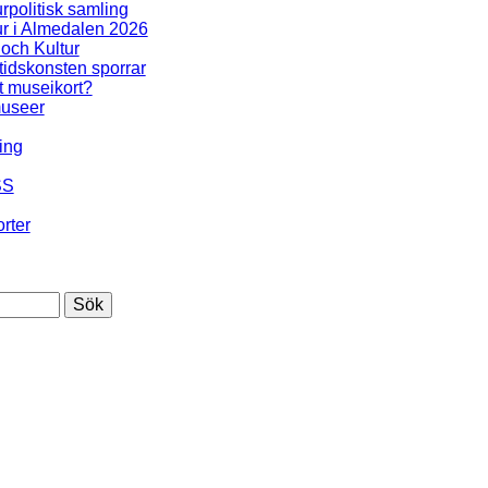
urpolitisk samling
ur i Almedalen 2026
 och Kultur
idskonsten sporrar
t museikort?
useer
ing
SS
rter
Sök