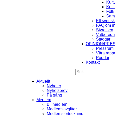
Kult
Kult
Folk
Samt
Ett svensk
FAQ om m
Styrelsen
Valberedn
Stadgar
OPINION/PRE
Pressrum
Våra rappo
Poddar
Kontakt
Aktuellt
Nyheter
Nyhetsbrev
På gång
Medlem
Bli medlem
Medlemsavgifter
Medlemsförteckning