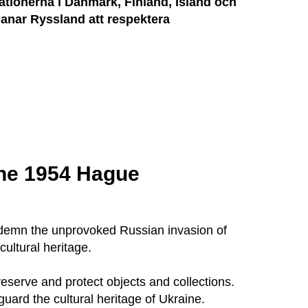
tionerna i Danmark, Finland, Island och
anar Ryssland att respektera
the 1954 Hague
demn the unprovoked Russian invasion of
ultural heritage.
serve and protect objects and collections.
rd the cultural heritage of Ukraine.