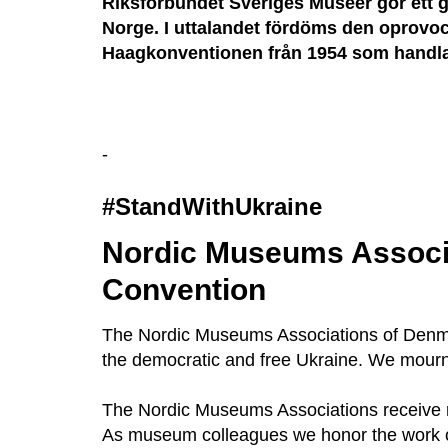
Riksförbundet Sveriges Museer gör ett 
Norge. I uttalandet fördöms den oprovo
Haagkonventionen från 1954 som handlar
-
#StandWithUkraine
Nordic Museums Associa
Convention
The Nordic Museums Associations of Denma
the democratic and free Ukraine. We mourn 
The Nordic Museums Associations receive re
As museum colleagues we honor the work of