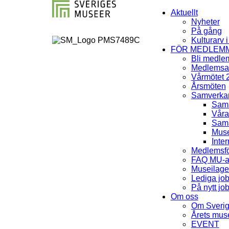
Aktuellt
Nyheter
På gång
Kulturarv 
FÖR MEDLEM
Bli medle
Medlemsav
Vårmötet 
Årsmöten
Samverka
Sama
Våra
Sama
Muse
Inter
Medlemsfö
FAQ MU-av
Museilag
Lediga jo
På nytt jo
Om oss
Om Sveri
Årets mu
EVENT