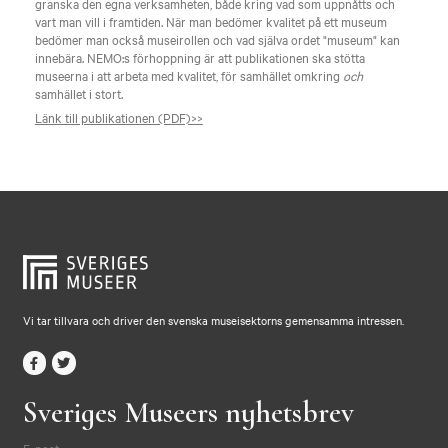
granska den egna verksamheten, både kring vad som uppnåtts och
vart man vill i framtiden. När man bedömer kvalitet på ett museum
bedömer man också museirollen och vad själva ordet "museum" kan
innebära. NEMO:s förhoppning är att publikationen ska stötta
museerna i att arbeta med kvalitet, för samhället omkring
och
samhället i stort.
Länk till publikationen (PDF)>>
Vi tar tillvara och driver den svenska museisektorns gemensamma intressen.
Sveriges Museers nyhetsbrev