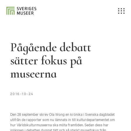
Pågående debatt
sätter fokus på
museerna
2016-10-24
Den 28 september skrev Ola Wong en krönika i Svenska dagbladet
utifrån de rapporter som nu lämnats in till kulturdepartementet om
hur Världskulturmuseerna ska möta framtiden. Sedan dess har
inläggen i debatten duggat tätt och så starkt museifokus från