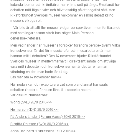
ledarskribenter och krönikörer har vi inte sett på länge. Emellanåt har
debatten nått låga nivåer och blivit osaklig på ett negativt sätt. Men
Riksförbundet Sveriges museer välkomnar en saklig debatt kring
museers viktiga roll.
– Vår bild är att allt fler museer vidgar perspektiven - men fortfarande
med samlingarna som stark bas, säger Mats Persson,
generalsekreterare.
Men vad händer när museerna försöker förändra perspektiven? Vilka
konsekvenser får det för museichefer och medarbetare när man
hamnar mitt i debatten? Den 14 november bjuder Riksförbundet
Sveriges museer in medlemmarna till direktsänt samtal om att våga
vara mitt i debatten och konsekvenserna när det tar en annan
vändning en den man hade tänkt sig.
Läs mer om 14 november här>>>
Här nedan kan du rekapitulera vad som bland annat har sagts i
debatten (nederst finns en länk till rapporterna om
Världskulturmuseerna):
Wong (SvD) 28/9 2016>>>
Helmerson (DN) 29/9 2016>>>
PJ Anders Linder (Forum Axess) 30/9 2016>>>
Birgitta Ohlsson (SvD) 30/9 2016>>>
Anna Dahlberg (Expressen) 1/10 2016>>>