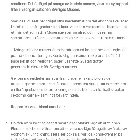
samtiden. Det är läget på många av landets museer, visar en ny rapport
från riksorganisationen Sveriges Museer.
Sveriges Museer har frågat sina medlemmar om det ekonomiska läget
i relation till möjligheterna att bedriva en bra verksamhet, bland annat
utifrån det som står i Museilagen om samling och museernas
samhällsroll. Frågorna besvarades av 96 museichefer runt om i landet.
– Många mindre museer är extra sårbara då kommuner och regioner
gör hårda prioriteringar. Kortsiktigt tänkande riskerar att slå hårt
både lokalt och regionalt, säger Jeanette Gustafsdotter,
generalsekreterare för Sveriges museer.
Genom museichefernas svar framträder en skarp bild av de
utmaningar som sektorn står inför. Rapporten vittnar till exempel om
en flerårig ekonomisk urholkning som drabbat och fortsatt drabbar
sektorns kärna – samlingsförvaltningen.
Rapporten visar bland annat att:
Hälften av museerna har ett sämre ekonomiskt läge än året innan.
Flera museichefer vittnar om att nuvarande läge föregåtts av åratal av
ekonomisk urholkning. Flera ser också allvarliga konsekvenser på
sikt. I några extrema fall är själva museets existens hotad.