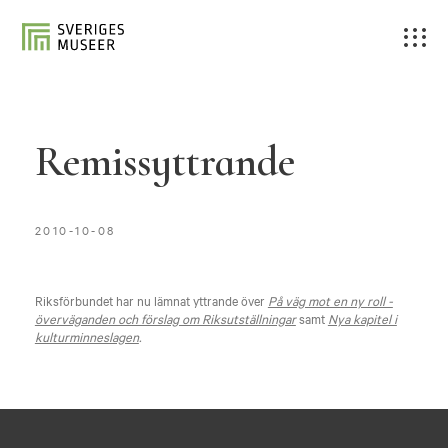
Remissyttrande
2010-10-08
Riksförbundet har nu lämnat yttrande över
På väg mot en ny roll -
överväganden och förslag om Riksutställningar
samt
Nya kapitel i
kulturminneslagen
.