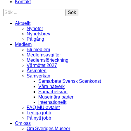
Kontakt
Sök
Aktuellt
Nyheter
Nyhetsbrev
På gång
Medlem
Bli medlem
Medlemsavgifter
Medlemsförteckning
Vårmötet 2027
Årsmöten
Samverkan
Samarbete Svensk Scenkonst
Våra nätverk
Samarbetsråd
Museinära parter
Internationellt
FAQ MU-avtalet
Lediga jobb
På nytt jobb
Om oss
Om Sveriges Museer