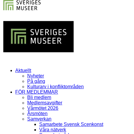
Aktuellt
Nyheter
På gång
Kulturarv i konfliktområden
FÖR MEDLEMMAR
Bli medlem
Medlemsavgifter
Vårmötet 2026
Årsmöten
Samverkan
Samarbete Svensk Scenkonst
Våra nätverk