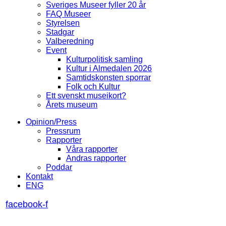
Sveriges Museer fyller 20 år
FAQ Museer
Styrelsen
Stadgar
Valberedning
Event
Kulturpolitisk samling
Kultur i Almedalen 2026
Samtidskonsten sporrar
Folk och Kultur
Ett svenskt museikort?
Årets museum
Opinion/Press
Pressrum
Rapporter
Våra rapporter
Andras rapporter
Poddar
Kontakt
ENG
facebook-f