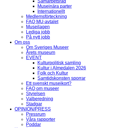
Samarbetsråd
Museinära parter
Internationellt
Medlemsförteckning
FAQ MU-avtalet
Museilagen
Lediga jobb
På nytt jobb
Om oss
Om Sveriges Museer
Årets museum
EVENT
Kulturpolitisk samling
Kultur i Almedalen 2026
Folk och Kultur
Samtidskonsten sporrar
Ett svenskt museikort?
FAQ om museer
Styrelsen
Valberedning
Stadgar
OPINION/PRESS
Pressrum
Våra rapporter
Poddar