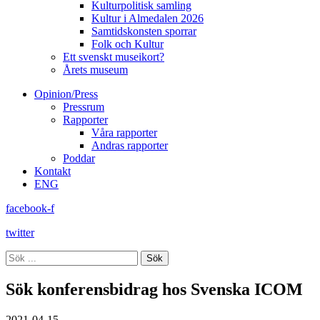
Kulturpolitisk samling
Kultur i Almedalen 2026
Samtidskonsten sporrar
Folk och Kultur
Ett svenskt museikort?
Årets museum
Opinion/Press
Pressrum
Rapporter
Våra rapporter
Andras rapporter
Poddar
Kontakt
ENG
facebook-f
twitter
Sök
Sök konferensbidrag hos Svenska ICOM
2021-04-15