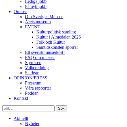
Lediga jobb
På nytt jobb
Om oss
Om Sveriges Museer
Årets museum
EVENT
Kulturpolitisk samling
Kultur i Almedalen 2026
Folk och Kultur
Samtidskonsten sporrar
Ett svenskt museikort?
FAQ om museer
Styrelsen
Valberedning
Stadgar
OPINION/PRESS
Pressrum
Våra rapporter
Poddar
Kontakt
Sök
Aktuellt
Nyheter