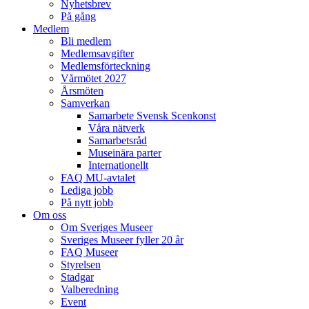
Nyhetsbrev
På gång
Medlem
Bli medlem
Medlemsavgifter
Medlemsförteckning
Vårmötet 2027
Årsmöten
Samverkan
Samarbete Svensk Scenkonst
Våra nätverk
Samarbetsråd
Museinära parter
Internationellt
FAQ MU-avtalet
Lediga jobb
På nytt jobb
Om oss
Om Sveriges Museer
Sveriges Museer fyller 20 år
FAQ Museer
Styrelsen
Stadgar
Valberedning
Event