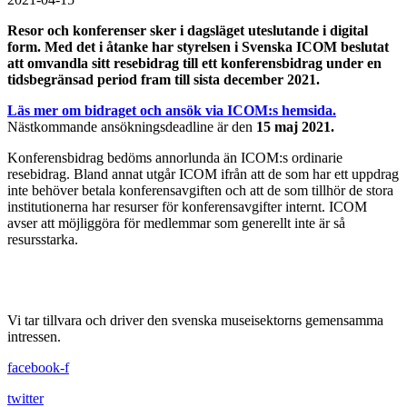
Resor och konferenser sker i dagsläget uteslutande i digital
form. Med det i åtanke har styrelsen i Svenska ICOM beslutat
att omvandla sitt resebidrag till ett konferensbidrag under en
tidsbegränsad period fram till sista december 2021.
Läs mer om bidraget och ansök via ICOM:s hemsida.
Nästkommande ansökningsdeadline är den
15 maj 2021.
Konferensbidrag bedöms annorlunda än ICOM:s ordinarie
resebidrag. Bland annat utgår ICOM ifrån att de som har ett uppdrag
inte behöver betala konferensavgiften och att de som tillhör de stora
institutionerna har resurser för konferensavgifter internt. ICOM
avser att möjliggöra för medlemmar som generellt inte är så
resursstarka.
Vi tar tillvara och driver den svenska museisektorns gemensamma
intressen.
facebook-f
twitter