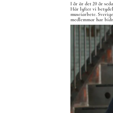
I år är det 20 år se
Här lyfter vi betyde
museiarbete. Sverige
medlemmar har bidrag