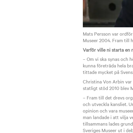
Mats Persson var ordfö
Museer 2004. Fram till 
Varför ville ni starta e
– Om vi ska synas och hö
kunna företräda hela br
tittade mycket på Svens
Christina Von Arbin var
statligt stöd 2010 blev
– Fram till det drevs org
och utveckla kansliet. 
opinion och vara museern
man landade i att vilja
tillsammans lades grun
Sveriges Museer ut i deb