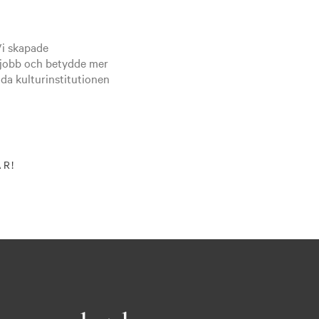
Vi skapade
tejobb och betydde mer
da kulturinstitutionen
ÅR!