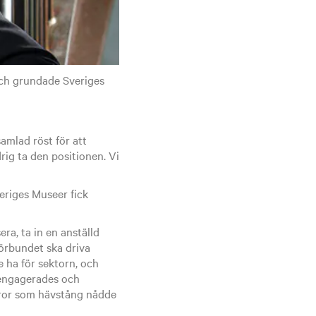
ch grundade Sveriges
amlad röst för att
ig ta den positionen. Vi
eriges Museer fick
era, ta in en anställd
örbundet ska driva
e ha för sektorn, och
 engagerades och
fror som hävstång nådde