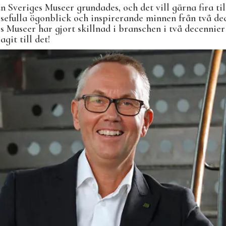
dan Sveriges Museer grundades, och det vill gärna fira t
lsefulla ögonblick och inspirerande minnen från två de
s Museer har gjort skillnad i branschen i två decennier
it till det!