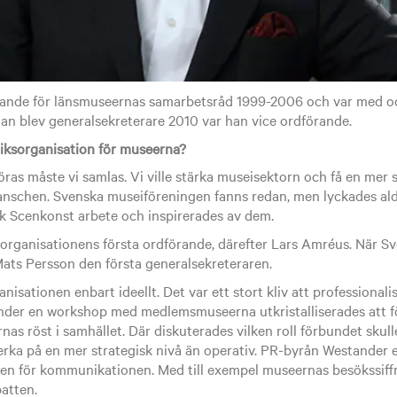
rande för länsmuseernas samarbetsråd 1999-2006 och var med o
han blev generalsekreterare 2010 var han vice ordförande.
n riksorganisation för museerna?
ras måste vi samlas. Vi ville stärka museisektorn och få en mer s
anschen. Svenska museiföreningen fanns redan, men lyckades aldr
k Scenkonst arbete och inspirerades av dem.
 organisationens första ordförande, därefter Lars Amréus. När Sv
 Mats Persson den första generalsekreteraren.
anisationen enbart ideellt. Det var ett stort kliv att professionalis
Under en workshop med medlemsmuseerna utkristalliserades att f
as röst i samhället. Där diskuterades vilken roll förbundet skull
 verka på en mer strategisk nivå än operativ. PR-byrån Westander
den för kommunikationen. Med till exempel museernas besökssif
atten.