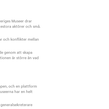
veriges Museer drar
ttestora aktörer och små.
r och konflikter mellan
nde genom att skapa
ationen är större än vad
apen, och en plattform
Museerna har en helt
 generalsekreterare