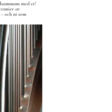
illsammans med er!
cennier av
 – och ni som