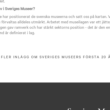
et.
rv i Sveriges Museer?
te har positionerat de svenska museerna och satt oss på kartan. 
förvaltas alldeles utmärkt. Arbetet med museilagen var ett jät
gen gav ramverk och har stärkt sektorns position - det är den en
 är definierat i lag.
 FLER INLÄGG OM SVERIGES MUSEERS FÖRSTA 20 