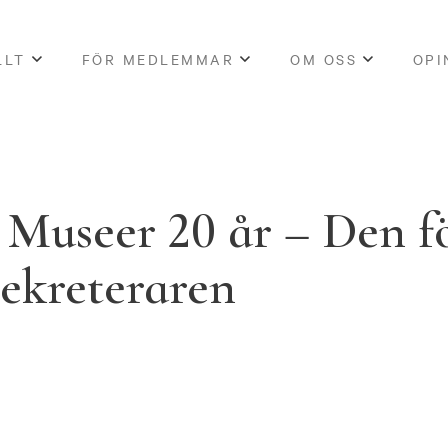
LLT
FÖR MEDLEMMAR
OM OSS
OPI
 Museer 20 år – Den f
sekreteraren