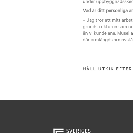
under uppbyggnadssked
Vad är ditt personliga a
– Jag tror att mitt arbe
grundstrukturen som nu 
än vi kunde ana. Museila
där armlängds armavstånd
HÅLL UTKIK EFTER