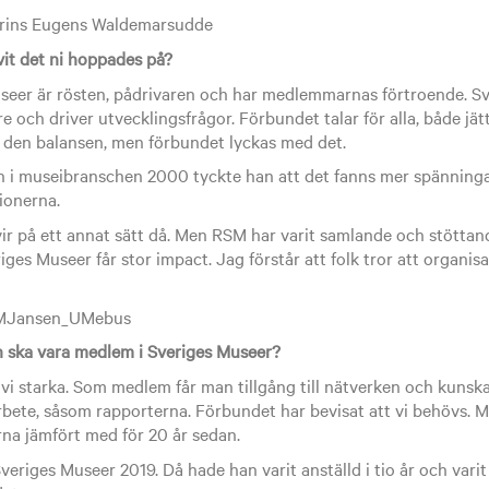
vit det ni hoppades på?
Museer är rösten, pådrivaren och har medlemmarnas förtroende. S
re och driver utvecklingsfrågor. Förbundet talar för alla, både jä
a den balansen, men förbundet lyckas med det.
 i museibranschen 2000 tyckte han att det fanns mer spänninga
ionerna.
ir på ett annat sätt då. Men RSM har varit samlande och stötta
ges Museer får stor impact. Jag förstår att folk tror att organis
n ska vara medlem i Sveriges Museer?
 vi starka. Som medlem får man tillgång till nätverken och kunsk
arbete, såsom rapporterna. Förbundet har bevisat att vi behövs. 
rna jämfört med för 20 år sedan.
riges Museer 2019. Då hade han varit anställd i tio år och varit