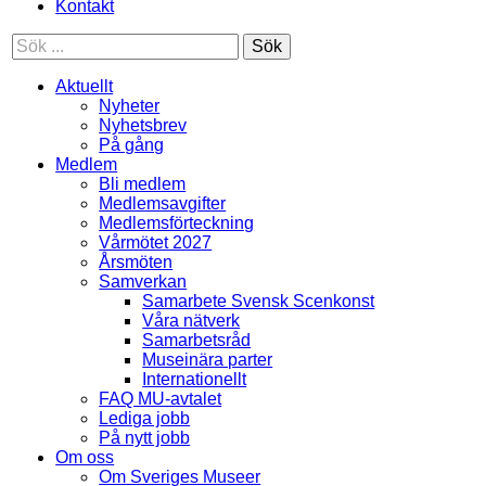
Kontakt
Sök
Aktuellt
Nyheter
Nyhetsbrev
På gång
Medlem
Bli medlem
Medlemsavgifter
Medlemsförteckning
Vårmötet 2027
Årsmöten
Samverkan
Samarbete Svensk Scenkonst
Våra nätverk
Samarbetsråd
Museinära parter
Internationellt
FAQ MU-avtalet
Lediga jobb
På nytt jobb
Om oss
Om Sveriges Museer