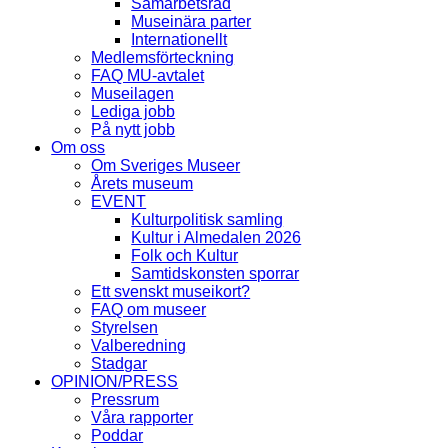
Samarbetsråd
Museinära parter
Internationellt
Medlemsförteckning
FAQ MU-avtalet
Museilagen
Lediga jobb
På nytt jobb
Om oss
Om Sveriges Museer
Årets museum
EVENT
Kulturpolitisk samling
Kultur i Almedalen 2026
Folk och Kultur
Samtidskonsten sporrar
Ett svenskt museikort?
FAQ om museer
Styrelsen
Valberedning
Stadgar
OPINION/PRESS
Pressrum
Våra rapporter
Poddar