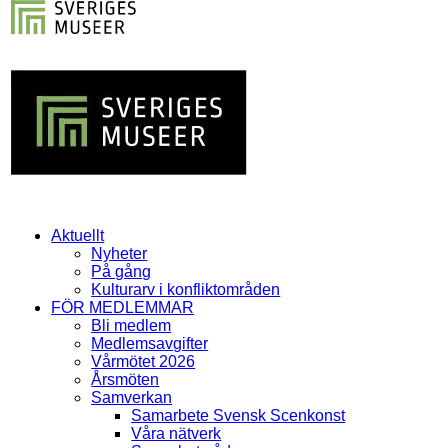
Aktuellt
Nyheter
På gång
Kulturarv i konfliktområden
FÖR MEDLEMMAR
Bli medlem
Medlemsavgifter
Vårmötet 2026
Årsmöten
Samverkan
Samarbete Svensk Scenkonst
Våra nätverk