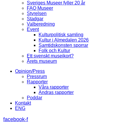
Sveriges Museer fyller 20 år
FAQ Museer
Styrelsen
Stadgar
Valberedning
Event
Kulturpolitisk samling
Kultur i Almedalen 2026
Samtidskonsten sporrar
Folk och Kultur
Ett svenskt museikort?
Årets museum
Opinion/Press
Pressrum
Rapporter
Våra rapporter
Andras rapporter
Poddar
Kontakt
ENG
facebook-f