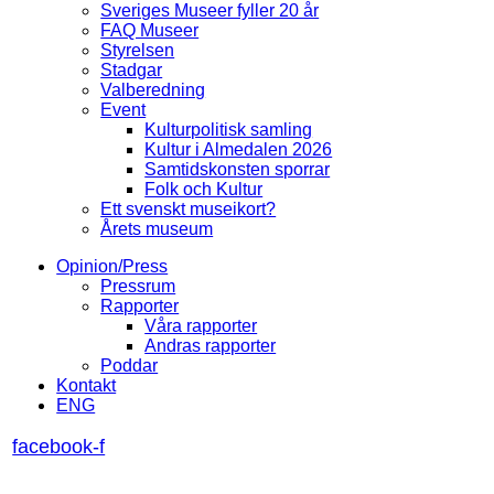
Sveriges Museer fyller 20 år
FAQ Museer
Styrelsen
Stadgar
Valberedning
Event
Kulturpolitisk samling
Kultur i Almedalen 2026
Samtidskonsten sporrar
Folk och Kultur
Ett svenskt museikort?
Årets museum
Opinion/Press
Pressrum
Rapporter
Våra rapporter
Andras rapporter
Poddar
Kontakt
ENG
facebook-f