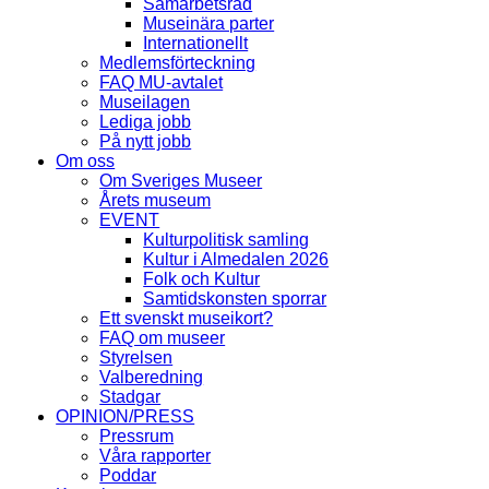
Samarbetsråd
Museinära parter
Internationellt
Medlemsförteckning
FAQ MU-avtalet
Museilagen
Lediga jobb
På nytt jobb
Om oss
Om Sveriges Museer
Årets museum
EVENT
Kulturpolitisk samling
Kultur i Almedalen 2026
Folk och Kultur
Samtidskonsten sporrar
Ett svenskt museikort?
FAQ om museer
Styrelsen
Valberedning
Stadgar
OPINION/PRESS
Pressrum
Våra rapporter
Poddar