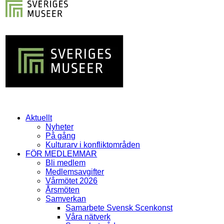
Aktuellt
Nyheter
På gång
Kulturarv i konfliktområden
FÖR MEDLEMMAR
Bli medlem
Medlemsavgifter
Vårmötet 2026
Årsmöten
Samverkan
Samarbete Svensk Scenkonst
Våra nätverk