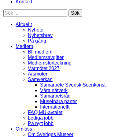
Kontakt
Sök
Aktuellt
Nyheter
Nyhetsbrev
På gång
Medlem
Bli medlem
Medlemsavgifter
Medlemsförteckning
Vårmötet 2027
Årsmöten
Samverkan
Samarbete Svensk Scenkonst
Våra nätverk
Samarbetsråd
Museinära parter
Internationellt
FAQ MU-avtalet
Lediga jobb
På nytt jobb
Om oss
Om Sveriges Museer