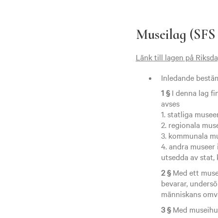
Museilag (SFS
Länk till lagen på Riks
Inledande bestä
1 §
I denna lag f
avses
1. statliga museer
2. regionala muse
3. kommunala mu
4. andra museer 
utsedda av stat,
2 §
Med ett museu
bevarar, undersö
människans omvä
3 §
Med museihuv