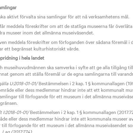
amlingar
a aktivt förvalta sina samlingar för att nå verksamhetens mål.
år meddela föreskrifter om att de statliga museerna får överlåta
ndra museer inom det allmänna museiväsendet.
ven meddela föreskrifter om förfoganden över sådana föremål i 
r ett begränsat kulturhistoriskt värde.
ridning i hela landet
 museihuvudmännen ska samverka i syfte att ge alla tillgång ti
annat genom att ställa föremål ur de egna samlingarna till varand
gälla U:2018-01-01/
Bestämmelsen i 2 kap. 1 § kommunallagen (1
mråde eller dess medlemmar hindrar inte att ett kommunalt muse
samlingar till förfogande för ett museum i det allmänna museivä
gränsen.
ft I:2018-01-01/
Bestämmelsen i 2 kap. 1 § kommunallagen (2017:72
 eller dess medlemmar hindrar inte att kommunala museer avgif
r till förfogande för ett museum i det allmänna museiväsendet s
.
Lag (2017:774)
.