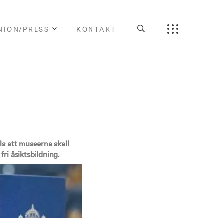
NION/PRESS
KONTAKT
ls att museerna skall
ri åsiktsbildning.