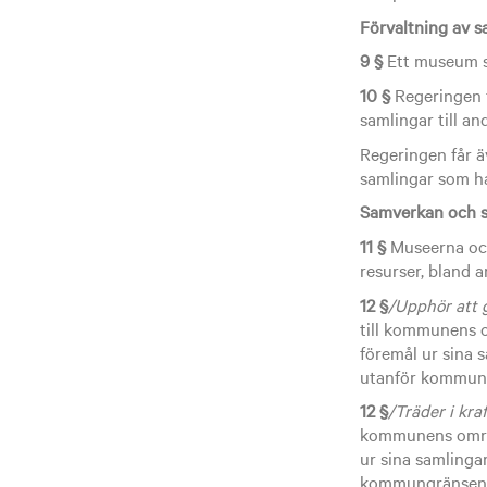
Förvaltning av s
9 §
Ett museum sk
10 §
Regeringen f
samlingar till a
Regeringen får ä
samlingar som ha
Samverkan och sp
11 §
Museerna och
resurser, bland 
12 §
/Upphör att 
till kommunens o
föremål ur sina 
utanför kommun
12 §
/Träder i kra
kommunens område
ur sina samlinga
kommungränsen