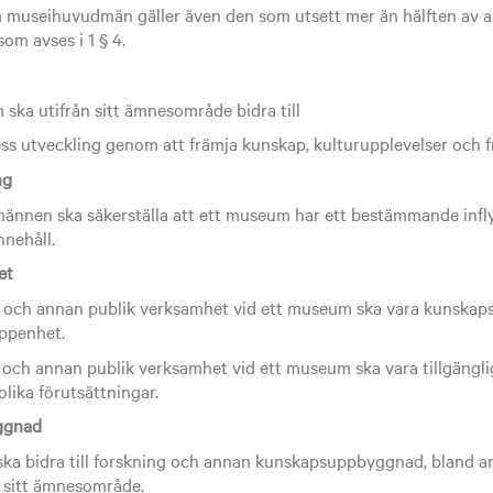
museihuvudmän gäller även den som utsett mer än hälften av an
m avses i 1 § 4.
ka utifrån sitt ämnesområde bidra till
ss utveckling genom att främja kunskap, kulturupplevelser och fr
ng
nnen ska säkerställa att ett museum har ett bestämmande infl
nehåll.
et
 och annan publik verksamhet vid ett museum ska vara kunskap
öppenhet.
 och annan publik verksamhet vid ett museum ska vara tillgängli
olika förutsättningar.
ggnad
ka bidra till forskning och annan kunskapsuppbyggnad, bland a
sitt ämnesområde.