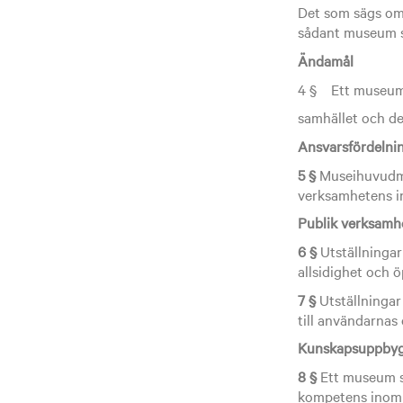
Det som sägs om 
sådant museum so
Ändamål
4 § Ett museum s
samhället och de
Ansvarsfördelni
5 §
Museihuvudmä
verksamhetens in
Publik verksamh
6 §
Utställningar
allsidighet och 
7 §
Utställningar
till användarnas 
Kunskapsuppby
8 §
Ett museum s
kompetens inom 