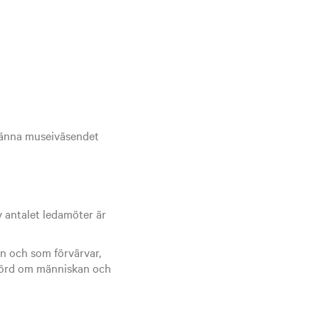
männa museiväsendet
v antalet ledamöter är
n och som förvärvar,
esbörd om människan och