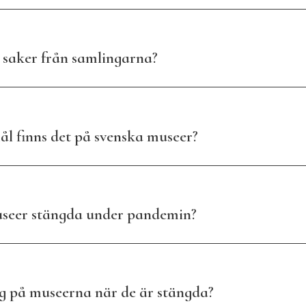
 saker från samlingarna?
l finns det på svenska museer?
museer stängda under pandemin?
g på museerna när de är stängda?