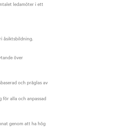
talet ledamöter i ett
i åsiktsbildning.
ytande över
sbaserad och präglas av
g för alla och anpassad
nnat genom att ha hög