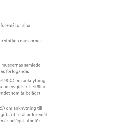
 föremål ur sina
de statliga museernas
ll museernas samlade
ras förfogande.
991:900) om anknytning
um avgiftsfritt ställer
sendet som är beläget
5) om anknytning till
tsfritt ställer föremål
om är beläget utanför