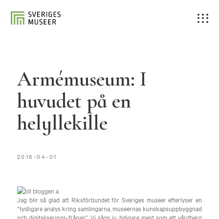
Armémuseum: I
huvudet på en
helyllekille
2016-04-01
Jag blir så glad att Riksförbundet för Sveriges museer efterlyser en
”tydligare analys kring samlingarna, museernas kunskapsuppbyggnad
och digitaliserings-frågan”. Vi sågs ju tidigare mest som ett vårdberg