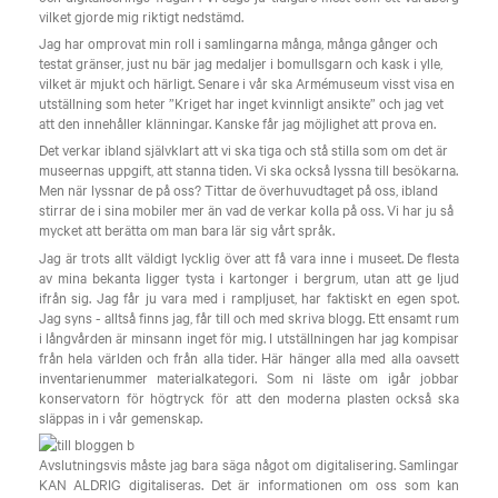
vilket gjorde mig riktigt nedstämd.
Jag har omprovat min roll i samlingarna många, många gånger och
testat gränser, just nu bär jag medaljer i bomullsgarn och kask i ylle,
vilket är mjukt och härligt. Senare i vår ska Armémuseum visst visa en
utställning som heter ”Kriget har inget kvinnligt ansikte” och jag vet
att den innehåller klänningar. Kanske får jag möjlighet att prova en.
Det verkar ibland självklart att vi ska tiga och stå stilla som om det är
museernas uppgift, att stanna tiden. Vi ska också lyssna till besökarna.
Men när lyssnar de på oss? Tittar de överhuvudtaget på oss, ibland
stirrar de i sina mobiler mer än vad de verkar kolla på oss. Vi har ju så
mycket att berätta om man bara lär sig vårt språk.
Jag är trots allt väldigt lycklig över att få vara inne i museet. De flesta
av mina bekanta ligger tysta i kartonger i bergrum, utan att ge ljud
ifrån sig. Jag får ju vara med i rampljuset, har faktiskt en egen spot.
Jag syns - alltså finns jag, får till och med skriva blogg. Ett ensamt rum
i långvården är minsann inget för mig. I utställningen har jag kompisar
från hela världen och från alla tider. Här hänger alla med alla oavsett
inventarienummer materialkategori. Som ni läste om igår jobbar
konservatorn för högtryck för att den moderna plasten också ska
släppas in i vår gemenskap.
Avslutningsvis måste jag bara säga något om digitalisering. Samlingar
KAN ALDRIG digitaliseras. Det är informationen om oss som kan