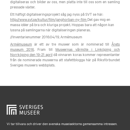
digitaliseras och bilder av oss, men platta inte till oss som en samling
pressade växter.
Ett häftigt digitaliseringsprojekt såg jag nyss på SVT se här:
http://www.svt.se/kultur/film/janghorban-ny-film
Det gav mig en
massa idéer på bra och kluriga projekt. Hoppas bara att någon kan
lyssna på samlingarna när digitaliseringen planeras.
//Inventarienummer 2016:04/19, Armémuseum
Armémuseum
är ett av tre museer som är nominerad till
Årets
museum 2016
. Fram till
Museernas vårmöte i Linköping och
Norrköping den 19-21 april
då vinnaren koras kommer representanter
från de nominerade museerna att stafettblogga här på Riksförbundet
Sveriges museers webbplats.
Vi tar tillvara och driver den svenska museisektorns gemensamma intressen.