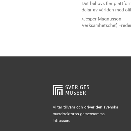
Det behövs fler plattfo
delar av världen med oli
/Jesper Magnusson
Verksamhetschef, Freden
Vi tar tillvara och driver den svenska
museisektorns gemensamma
intressen.