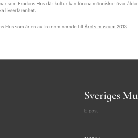
rmar som Fredens Hus där kultur kan förena människor över ålders
ka livserfarenhet.
s Hus som är en av tre nominerade till
Årets museum 2013
.
Sveriges Mu
E-post