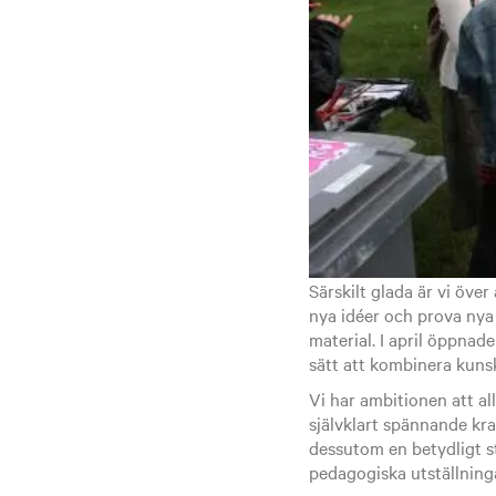
Särskilt glada är vi öve
nya idéer och prova nya 
material. I april öppnad
sätt att kombinera kunsk
Vi har ambitionen att al
självklart spännande krav
dessutom en betydligt st
pedagogiska utställning