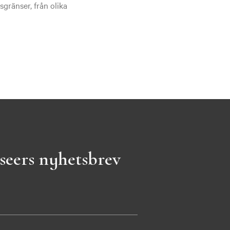
gränser, från olika
seers nyhetsbrev