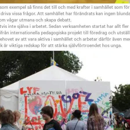
 som exempel så finns det till och med krafter i samhället som fö
 driva vissa frågor. Att samhället har förändrats kan ingen blunda
er som vågar utmana och skapa debatt.
vis inte själva i arbetet. Sedan verksamheten startat har allt fle
t ifrån internationella pedagogiska projekt till föredrag och utstä
behovet av att vara aktiva i samhället och arbetar därför även m
k är viktiga redskap för att stärka självförtroendet hos unga.