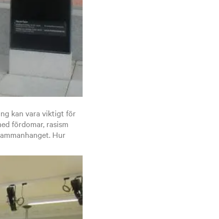
g kan vara viktigt för
 med fördomar, rasism
i sammanhanget. Hur