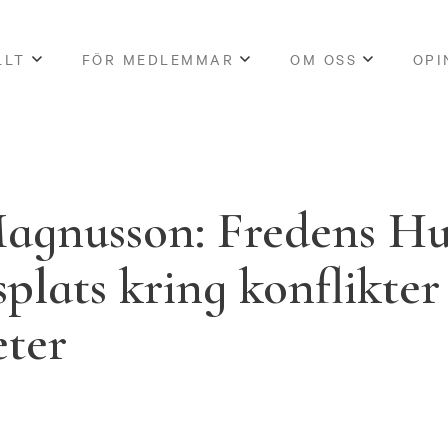
LLT
FÖR MEDLEMMAR
OM OSS
OPI
Magnusson: Fredens Hu
plats kring konflikter
eter