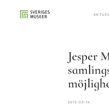
AKTUE
Jesper 
samlings
möjligh
2013-05-14