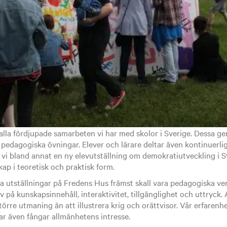
r alla fördjupade samarbeten vi har med skolor i Sverige. Dessa ge
pedagogiska övningar. Elever och lärare deltar även kontinuerlig
e vi bland annat en ny elevutställning om demokratiutveckling i Sy
ap i teoretisk och praktisk form.
la utställningar på Fredens Hus främst skall vara pedagogiska ver
 på kunskapsinnehåll, interaktivitet, tillgänglighet och uttryck. A
örre utmaning än att illustrera krig och orättvisor. Vår erfarenhe
ar även fångar allmänhetens intresse.