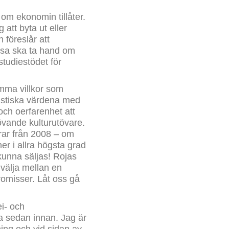
om ekonomin tillåter.
att byta ut eller
h föreslår att
lösa ska ta hand om
studiestödet för
amma villkor som
istiska värdena med
och oerfarenhet att
övande kulturutövare.
arar från 2008 – om
r i allra högsta grad
kunna säljas! Rojas
 välja mellan en
omisser. Låt oss gå
ei- och
ia sedan innan. Jag är
ing och vid sidan av