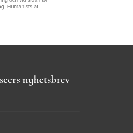
tag, Humanists at
seers nyhetsbrev