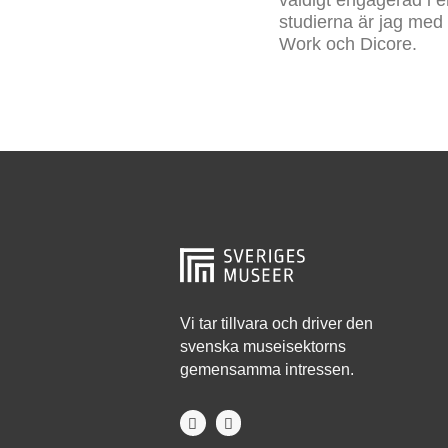
studierna är jag med 
Work och Dicore.
Vi tar tillvara och driver den
svenska museisektorns
gemensamma intressen.