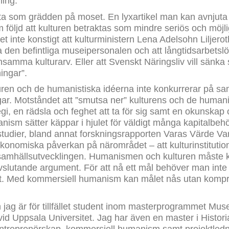
ning.
fta som grädden på moset. En lyxartikel man kan avnjuta 
 följd att kulturen betraktas som mindre seriös och möjlig 
det inte konstigt att kulturministern Lena Adelsohn Liljerot
a den befintliga museipersonalen och att långtidsarbets
amma kulturarv. Eller att Svenskt Näringsliv vill sänka 
ingar”.
turen och de humanistiska idéerna inte konkurrerar på s
ar. Motståndet att ”smutsa ner” kulturens och de human
gi, en rädsla och feghet att ta för sig samt en okunskap 
nism sätter käppar i hjulet för väldigt många kapitalbeh
 studier, bland annat forskningsrapporten Varas Värde V
onomiska påverkan på närområdet – att kulturinstitutione
r samhällsutvecklingen. Humanismen och kulturen måste 
 avslutande argument. För att nå ett mål behöver man inte
tat. Med kommersiell humanism kan målet nås utan kompr
ch jag är för tillfället student inom masterprogrammet Mus
id Uppsala Universitet. Jag har även en master i Histor
entreprenörskap, kommersiell humanism samt projektledn