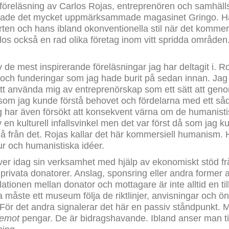
n föreläsning av Carlos Rojas, entreprenören och samhäl
rtade det mycket uppmärksammade magasinet Gringo. Han
en och hans ibland okonventionella stil när det kommer t
rlos också en rad olika företag inom vitt spridda områden
v de mest inspirerande föreläsningar jag har deltagit i. R
och funderingar som jag hade burit på sedan innan. Jag h
t använda mig av entreprenörskap som ett sätt att geno
 som jag kunde förstå behovet och fördelarna med ett så
ag har även försökt att konsekvent värna om de humanist
 en kulturell infallsvinkel men det var först då som jag 
tgå från det. Rojas kallar det här kommersiell humanism. 
ur och humanistiska idéer.
er idag sin verksamhet med hjälp av ekonomiskt stöd f
er privata donatorer. Anslag, sponsring eller andra former 
tionen mellan donator och mottagare är inte alltid en til
ta måste ett museum följa de riktlinjer, anvisningar och
 För det andra signalerar det här en passiv ståndpunkt.
 emot
pengar. De är bidragshavande. Ibland anser man til