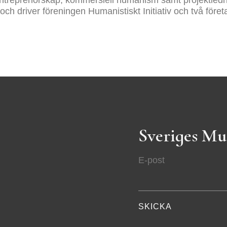
och driver föreningen Humanistiskt Initiativ och två före
Sveriges Mu
E-post