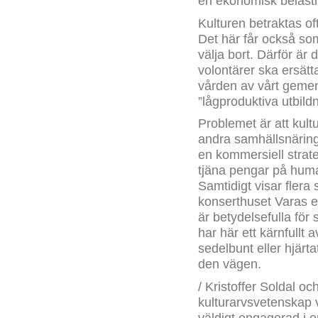
en ekonomisk belast
Kulturen betraktas o
Det här får också som
välja bort. Därför är 
volontärer ska ersätt
vården av vårt gemens
”lågproduktiva utbildn
Problemet är att kul
andra samhällsnäring
en kommersiell strate
tjäna pengar på huma
Samtidigt visar flera
konserthuset Varas ek
är betydelsefulla fö
har här ett kärnfullt
sedelbunt eller hjär
den vägen.
/ Kristoffer Soldal o
kulturarvsvetenskap v
väldigt engagerad i 