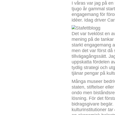
I våras var jag på e
tjugo år gammal sta
engagemang för förort
idéer. Idag driver Ca
Det var tveklöst en a
mening på de tankar 
starkt engagemang at
men det var först då
tillvägagångssätt. J
uppskatta fördelen av
tydlig strategi och u
tjänar pengar på kult
Många museer bedriv
staten, stiftelser ell
ondo men biståndsrela
lösning. För det förs
bidragsgivare begär.
kulturinstitutioner
tar