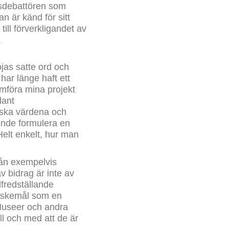
lsdebattören som
 är känd för sitt
ill förverkligandet av
.
ojas satte ord och
ar länge haft ett
mföra mina projekt
dant
iska värdena och
kunde formulera en
Helt enkelt, hur man
rån exempelvis
av bidrag är inte av
lfredställande
 önskemål som en
 Museer och andra
l och med att de är