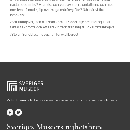
nästan obefintlig? Eller ska den vara av större omfattning och med
mer kvalité med hjälp av rimliga entréavgifter? När når vi flest
besökare?
Avslutningsvis, tack alla som kom till Södertälje och bidrog till att
fantastiskt möte och ett särskilt tack från mig till Riksutställningar!
/Stefan Sundblad, museichef Torekällberget
Vi tar tillvara och driver den svenska museisektorns gemensamma intressen.
Sveriges Museers nyhetsbrev