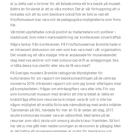
är ju detta vad vi brinner för, att åstadkomma ett bra besök på museet.
Bättre än förväntat är ett av våra motton. Det är vår förhoppning att vi
lyckades och att du som besökare också fick en bild av vad ett
friluftsmuseum kan vara och de pedagogiska möjligheterna som finns
här.
Vårmötet uppfattades också positivt av medarbetare och politiker i
stadshuset. Som intern marknadsföring var konferensen oöverträffad.
Några tankar från konferensen. På Friluftsmuseernas årsmöte hade vi
en intressant diskussion om vem som kan vara med i vår organisation.
Det visade sig att våra stadgar inte är anpassade för museiväsendet
idag med nya aktörer och med outsourcad drift av anläggningar. Ska
vi hålla dessa nya utanför eller ska de få vara med?
På Sveriges museers årsmöte redogjorde Myndigheten för
kulturanalys för sin rapport om besöksutvecklingen på de centrala
museerna 2016. Intressant rapport och som jag tycker ytterligare visar
på komplexiteten i frågan om entréavgifters vara eller inte. För oss
som kommunalt museum med direktiv att inte ta betalt är detta en
knäckfråga eftersom resurserna krymper varje år och vi inte har
någon möjlighet att ersätta förlorade nämndbidrag med andra intäkter.
Tjänstemän på SKL hävdade för mer än 10 år sedan att idag, 2017,
skulle kommunala museer vara en sällsynthet. Med tanke på de
resurser som vård, skola och omsorg skulle kräva i framtiden. Så fort
har det ju inte gått men nedskruvningen av ekonomin är påtaglig. Men
är det bättre att museiverksamheten är gratis för besökarna och