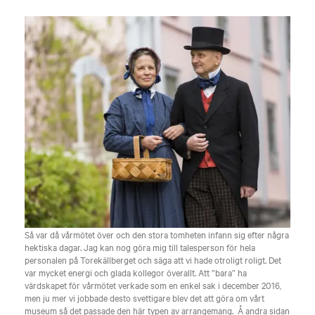
Så var då vårmötet över och den stora tomheten infann sig efter några
hektiska dagar. Jag kan nog göra mig till talesperson för hela
personalen på Torekällberget och säga att vi hade otroligt roligt. Det
var mycket energi och glada kollegor överallt. Att ”bara” ha
värdskapet för vårmötet verkade som en enkel sak i december 2016,
men ju mer vi jobbade desto svettigare blev det att göra om vårt
museum så det passade den här typen av arrangemang. Å andra sidan