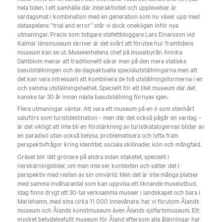
hela tiden. I ett samhälle där interaktivitet och upplevelser är
vardagsmat i kombination med en generation som nu växer upp med
dataspelens ”trial and error” står vi dock onekligen inför nya
utmaningar. Precis som tidigare stafettbloggare Lars Einarsson vid
Kalmar länsmuseum skriver är det svårt att förutse hur framtidens
museum kan se ut. Museienhetens chef på museibyrån Annika
Dahlblom menar att traditionellt särar man på den mera statiska
basutställningen och de dagsaktuella specialutställningarna men att
det kan vara intressant att kombinera de två utställningsformerna i en
och samma utställningshelhet. Speciellt för ett litet museum där det
kanske tar 30 år innan nästa basutställning förnyas igen.
Flera utmaningar väntar. Att vara ett museum på en ö som stenhårt
saluförs som turistdestination - men där det också pågår en vardag –
är det viktigt att inte bli en förstärkning av turistkatalogernas bilder av
en paradisö utan också belysa, problematisera och lyfta fram
perspektivfrågor kring identitet, sociala skillnader, kön och mångfald.
Gräset blir lätt grönare på andra sidan staketet, speciellt i
nerskärningstider, om man inte ser kontexten och sätter det i
perspektiv med resten av sin omvärld. Men det är inte många platser
med samma invånarantal som kan uppvisa ett liknande museiutbud.
Idag finns drygt ett 30-tal verksamma museer i landskapet och bara i
Mariehamn, med sina cirka 11 000 innevånare, har vi förutom Ålands
museum och Ålands konstmuseum även Ålands sjöfartsmuseum. Ett
mycket betydelsefullt museum för Åland eftersom alla ålänningar har