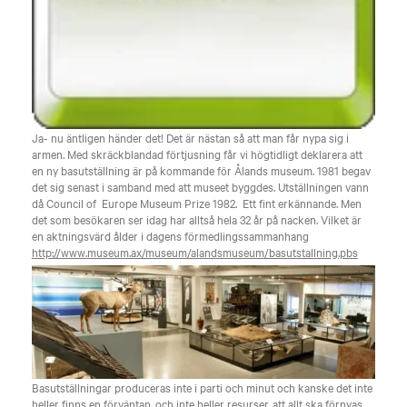
Ja- nu äntligen händer det! Det är nästan så att man får nypa sig i
armen. Med skräckblandad förtjusning får vi högtidligt deklarera att
en ny basutställning är på kommande för Ålands museum. 1981 begav
det sig senast i samband med att museet byggdes. Utställningen vann
då Council of Europe Museum Prize 1982. Ett fint erkännande. Men
det som besökaren ser idag har alltså hela 32 år på nacken. Vilket är
en aktningsvärd ålder i dagens förmedlingssammanhang
http://www.museum.ax/museum/alandsmuseum/basutstallning.pbs
Basutställningar produceras inte i parti och minut och kanske det inte
heller finns en förväntan, och inte heller resurser, att allt ska förnyas