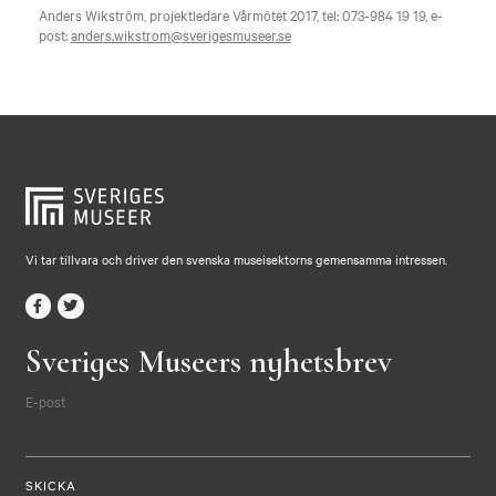
Anders Wikström, projektledare Vårmötet 2017, tel: 073-984 19 19, e-
post:
anders.wikstrom@sverigesmuseer.se
Vi tar tillvara och driver den svenska museisektorns gemensamma intressen.
Sveriges Museers nyhetsbrev
E-post