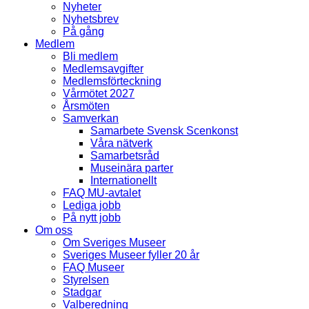
Nyheter
Nyhetsbrev
På gång
Medlem
Bli medlem
Medlemsavgifter
Medlemsförteckning
Vårmötet 2027
Årsmöten
Samverkan
Samarbete Svensk Scenkonst
Våra nätverk
Samarbetsråd
Museinära parter
Internationellt
FAQ MU-avtalet
Lediga jobb
På nytt jobb
Om oss
Om Sveriges Museer
Sveriges Museer fyller 20 år
FAQ Museer
Styrelsen
Stadgar
Valberedning