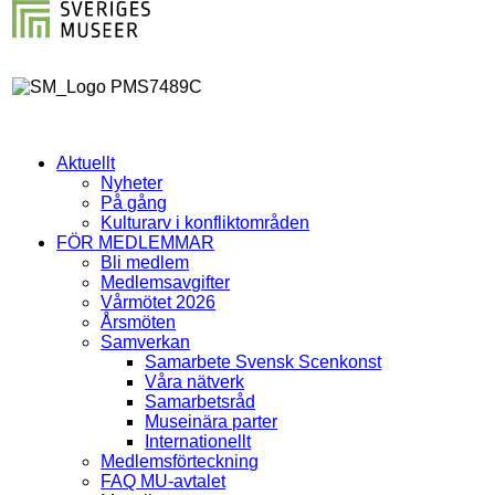
Aktuellt
Nyheter
På gång
Kulturarv i konfliktområden
FÖR MEDLEMMAR
Bli medlem
Medlemsavgifter
Vårmötet 2026
Årsmöten
Samverkan
Samarbete Svensk Scenkonst
Våra nätverk
Samarbetsråd
Museinära parter
Internationellt
Medlemsförteckning
FAQ MU-avtalet