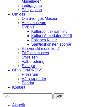
Museilagen
Lediga jobb
På nytt jobb
Om oss
Om Sveriges Museer
Årets museum
EVENT
Kulturpolitisk samling
Kultur i Almedalen 2026
Folk och Kultur
Samtidskonsten sporrar
Ett svenskt museikort?
FAQ om museer
Styrelsen
Valberedning
Stadgar
OPINION/PRESS
Pressrum
Våra rapporter
Poddar
Kontakt
Sök
Aktuellt