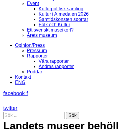
Event
Kulturpolitisk samling
Kultur i Almedalen 2026
Samtidskonsten sporrar
Folk och Kultur
Ett svenskt museikort?
Årets museum
Opinion/Press
Pressrum
Rapporter
Våra rapporter
Andras rapporter
Poddar
Kontakt
ENG
facebook-f
twitter
Sök
Landets museer behöll