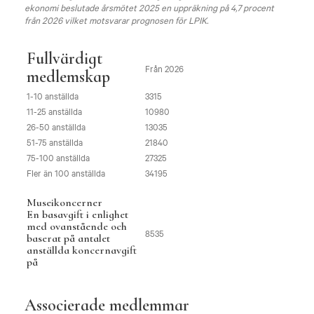
ekonomi beslutade årsmötet 2025 en uppräkning på 4,7 procent
från 2026 vilket motsvarar prognosen för LPIK.
Fullvärdigt
Från 2026
medlemskap
1-10 anställda
3315
11-25 anställda
10980
26-50 anställda
13035
51-75 anställda
21840
75-100 anställda
27325
Fler än 100 anställda
34195
Museikoncerner
En basavgift i enlighet
med ovanstående och
8535
baserat på antalet
anställda koncernavgift
på
Associerade medlemmar