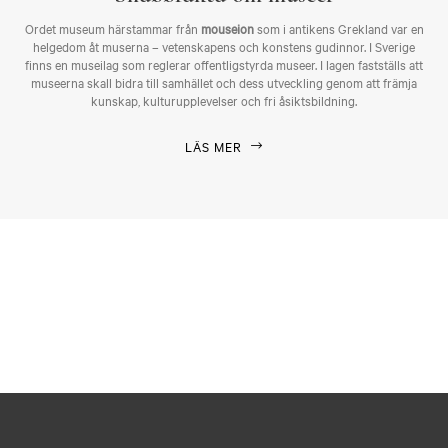
Ordet museum härstammar från
mouseion
som i antikens Grekland var en
helgedom åt muserna – vetenskapens och konstens gudinnor. I Sverige
finns en museilag som reglerar offentligstyrda museer. I lagen fastställs att
museerna skall bidra till samhället och dess utveckling genom att främja
kunskap, kulturupplevelser och fri åsiktsbildning.
LÄS MER