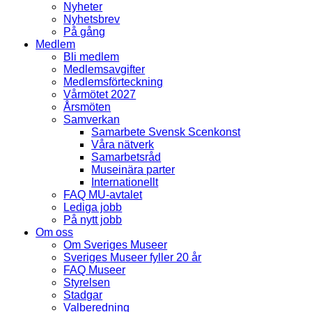
Nyheter
Nyhetsbrev
På gång
Medlem
Bli medlem
Medlemsavgifter
Medlemsförteckning
Vårmötet 2027
Årsmöten
Samverkan
Samarbete Svensk Scenkonst
Våra nätverk
Samarbetsråd
Museinära parter
Internationellt
FAQ MU-avtalet
Lediga jobb
På nytt jobb
Om oss
Om Sveriges Museer
Sveriges Museer fyller 20 år
FAQ Museer
Styrelsen
Stadgar
Valberedning