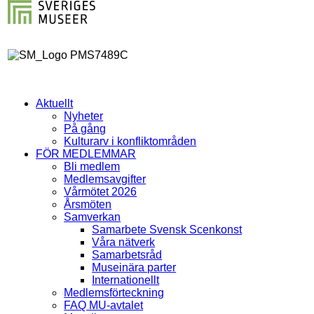
Aktuellt
Nyheter
På gång
Kulturarv i konfliktområden
FÖR MEDLEMMAR
Bli medlem
Medlemsavgifter
Vårmötet 2026
Årsmöten
Samverkan
Samarbete Svensk Scenkonst
Våra nätverk
Samarbetsråd
Museinära parter
Internationellt
Medlemsförteckning
FAQ MU-avtalet