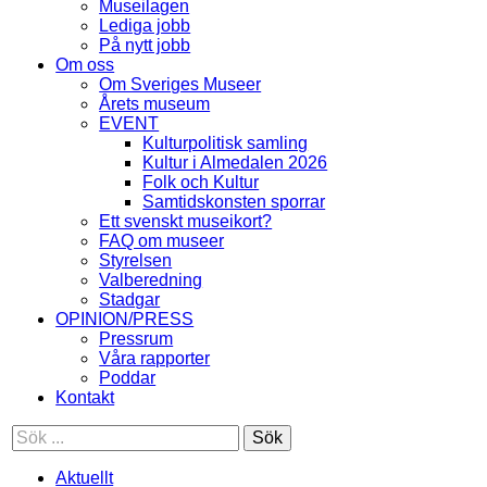
Museilagen
Lediga jobb
På nytt jobb
Om oss
Om Sveriges Museer
Årets museum
EVENT
Kulturpolitisk samling
Kultur i Almedalen 2026
Folk och Kultur
Samtidskonsten sporrar
Ett svenskt museikort?
FAQ om museer
Styrelsen
Valberedning
Stadgar
OPINION/PRESS
Pressrum
Våra rapporter
Poddar
Kontakt
Sök
Aktuellt