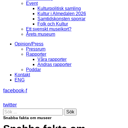
Event
Kulturpolitisk samling
Kultur i Almedalen 2026
Samtidskonsten sporrar
Folk och Kultur
Ett svenskt museikort?
Årets museum
Opinion/Press
Pressrum
Rapporter
Våra rapporter
Andras rapporter
Poddar
Kontakt
ENG
facebook-f
twitter
Sök
Snabba fakta om museer