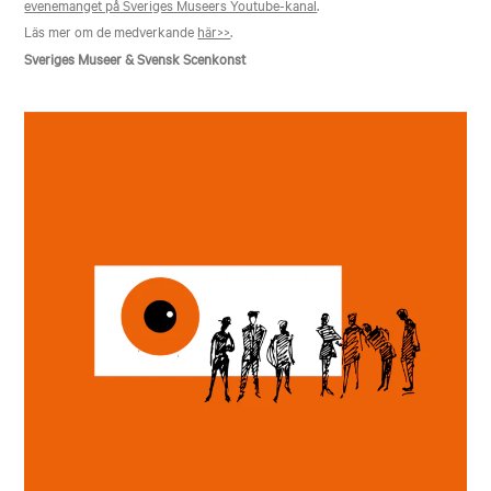
evenemanget på Sveriges Museers Youtube-kanal
.
Läs mer om de medverkande
här>>
.
Sveriges Museer & Svensk Scenkonst