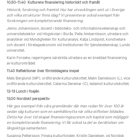
10.50-11.40 Kulturens finansiering historiskt och framåt
Historik, forskning och framtid. Hur har utvecklingen sett ut i Sverige
och vilka strukturer finns idag? Vi presenterar också exempel från
forskningen om kompletterande finansiering.
Jenny Johannisson, docent i biblioteks- och informationsvetenskap och
universitetslektor vid Högskolan i Borås, Pelle Amberntsson, utredare och
analytiker vid Myndigheten för kulturanalys, Katja Lindqvist, konstvetare
och docent i företagsekonomi vid Institu­tionen för tjänstevetenskap, Lunds
universitet.
Karin Forseke, regeringens särskilda utredare av en breddad finansiering
av kulturområdet
11.40 Reflektioner över förmiddagens inspel
Mats Berglund (MP), ordförande kulturutskottet,
Malin Danielsson (L), vice
ordförande kulturutskottet, Catarina Deremar (C), ledamot kulturutskottet
.
12-13 Lunch i foajén
13.00 Nordiskt perspektiv
Här ges exempel från våra grannländer där man redan för över 100 år
sedan såg kulturen som en samhällsnytta när olika stiftelser bildades.
Detta har över tid skapat finansieringssystem och kapital som möjliggör
en kompletterande finansiering. Vi får också ta del av berättelser om
långsiktiga samarbeten.
Susanna Pettersson, Finska kulturfonden, Kristin Danielsen, vd Nordisk