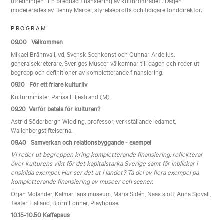
utredningen “En breddad finansiering av kulturområdet”. Dagen
modererades av Benny Marcel, styrelseproffs och tidigare fonddirektör.
PROGRAM
09.00 Välkommen
Mikael Brännvall, vd, Svensk Scenkonst och Gunnar Ardelius,
generalsekreterare, Sveriges Museer välkomnar till dagen och reder ut
begrepp och definitioner av kompletterande finansiering.
09.10 För ett friare kulturliv
Kulturminister Parisa Liljestrand (M)
09.20 Varför betala för kulturen?
Astrid Söderbergh Widding, professor, verkställande ledamot,
Wallenbergstiftelserna.
09.40 Samverkan och relationsbyggande - exempel
Vi reder ut begreppen kring kompletterande finansiering, reflekterar
över kulturens vikt för det kapitalstarka Sverige samt får inblickar i
enskilda exempel. Hur ser det ut i landet? Ta del av flera exempel på
kompletterande finansiering av museer och scener.
Örjan Molander, Kalmar läns museum, Maria Sidén, Nääs slott, Anna Sjövall,
Teater Halland, Björn Lönner, Playhouse.
10.15-10.50 Kaffepaus