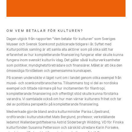
OM VEM BETALAR FÖR KULTUREN?
Dagen utgick från rapporten "Vem betalar för kulturen" som Sveriges
Museer och Svensk Scenkonst publicerade tidigare i år.
Syftet med
Kulturpolitisk samling är att samla alla aktörer som på olika sätt har
erfarenhet av hur kompletterande finansiering fungerar eller skulle kunna
fungera inom svenskt kulturliv idag. Det gäller såväl kulturverksamheter
som politiker, myndighetsföreträdare och finansiärer. Målet är att öka den
ömsesidiga förståelsen och gemensamma kunskapen.
På scenen undersökte vi läget runt om i landet genom olika exempel från
musei- och scenkonstbranscherna. Tillsammans tog vi del av nordiska
exempel och tittade närmare på hur incitamenten för filantropi,
kompletterande finansiering och offentligt stöd skulle kunna förstärka
varandra. Vi samtalade också om hur man värnar kulturens frihet och tar
del av politiska perspektiv på kompletterande finansiering.
Medverkade gjorde bland andra kulturminister Parisa Liljestrand,
ordförande i kulturutskottet Mats Berglund, professor, verkställande
ledamot Wallenbergstiftelserna Astrid Söderbergh Widding, VD för Finska
kulturfonden Susanna Pettersson och särskild utredare Karin Forseke,