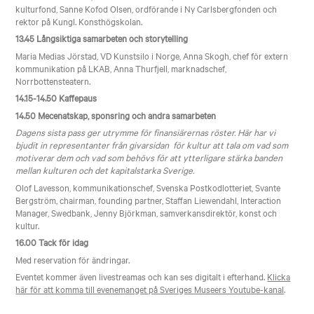
kulturfond, Sanne Kofod Olsen, ordförande i Ny Carlsbergfonden och
rektor på Kungl. Konsthögskolan.
13.45 Långsiktiga samarbeten och storytelling
Maria Medias Jörstad, VD Kunstsilo i Norge, Anna Skogh, chef för extern
kommunikation på LKAB, Anna Thurfjell, marknadschef,
Norrbottensteatern.
14.15-14.50 Kaffepaus
14.50
Mecenatskap, sponsring och andra samarbeten
Dagens sista pass ger utrymme för finansiärernas röster. Här har vi
bjudit in representanter från givarsidan för kultur att tala om vad som
motiverar dem och vad som behövs för att ytterligare stärka banden
mellan kulturen och det kapitalstarka Sverige.
Olof Lavesson, kommunikationschef, Svenska Postkodlotteriet, Svante
Bergström, chairman, founding partner, Staffan Liewendahl, Interaction
Manager, Swedbank, Jenny Björkman, samverkansdirektör, konst och
kultur.
16.00 Tack för idag
Med reservation för ändringar.
Eventet kommer även livestreamas och kan ses digitalt i efterhand.
Klicka
här för att komma till evenemanget på Sveriges Museers Youtube-kanal
.