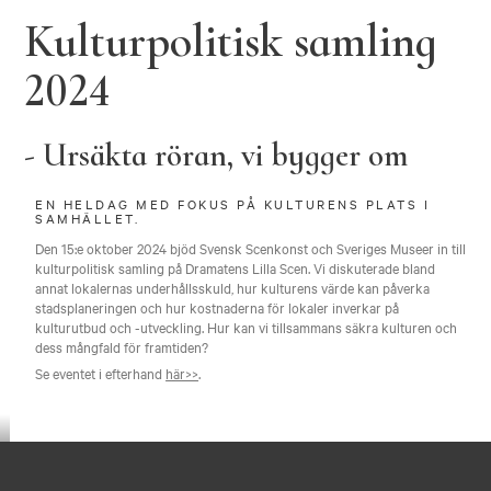
Kulturpolitisk samling
2024
-
Ursäkta röran, vi bygger om
EN HELDAG MED FOKUS PÅ KULTURENS PLATS I
SAMHÄLLET.
Den 15:e oktober 2024 bjöd Svensk Scenkonst och Sveriges Museer in till
kulturpolitisk samling på Dramatens Lilla Scen. Vi diskuterade bland
annat lokalernas underhållsskuld
, hur kulturens värde kan påverka
stadsplaneringen och hur
kostnaderna för lokaler inverkar på
kulturutbud och -utveckling
.
Hur kan vi tillsammans säkra kulturen och
dess mångfald för framtiden?
Se eventet i efterhand
här>>
.