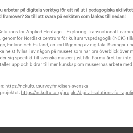
rbetar på digitala verktyg för att nå ut i pedagogiska aktiviteter
d framöver? Se till att svara på enkäten som länkas till nedan!
Solutions for Applied Heritage – Exploring Transnational Learnin
+, genomför Nordiskt centrum för kulturarvspedagogik (NCK) ti
ige, Finland och Estland, en kartläggning av digitala lösningar i 
ka helst fyllas i av någon på museet som har bra överblick över
er sig specifikt till svenska museer just här. Formuläret tar inte lå
 ställer upp och bidrar till mer kunskap om museernas arbete med
en:
https://nckultur.survey.fm/disah-svenska
projektet:
https://nckultur.org/projekt/digital-solutions-for-appl