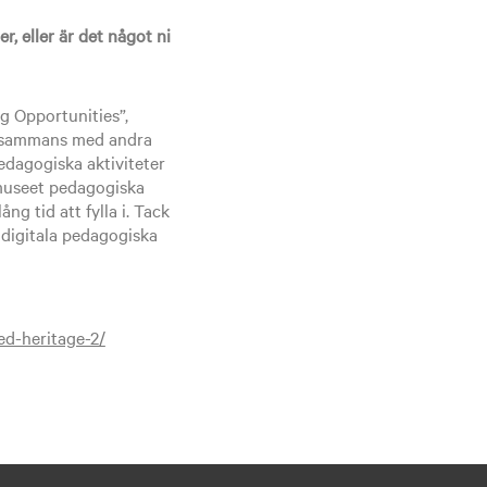
, eller är det något ni
g Opportunities”,
llsammans med andra
pedagogiska aktiviteter
 museet pedagogiska
ng tid att fylla i. Tack
 digitala pedagogiska
ied-heritage-2/