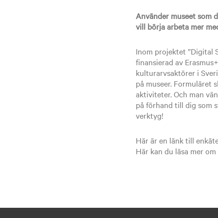
Använder museet som du a
vill börja arbeta mer me
Inom projektet ”Digital 
finansierad av Erasmus
kulturarvsaktörer i Sver
på museer. Formuläret s
aktiviteter. Och man vänd
på förhand till dig som
verktyg!
Här är en länk till enkät
Här kan du läsa mer om 