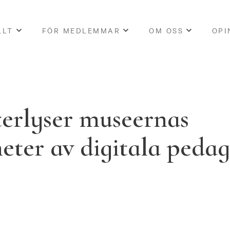
LLT
FÖR MEDLEMMAR
OM OSS
OPI
erlyser museernas
eter av digitala peda