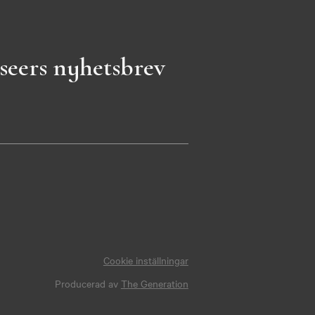
seers nyhetsbrev
Cookie inställningar
Producerad av
The Generation