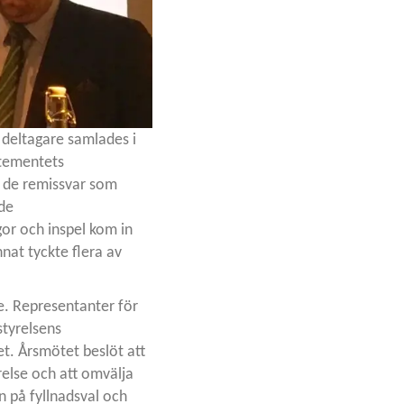
 deltagare samlades i
rtementets
v de remissvar som
de
or och inspel kom in
nat tyckte flera av
e. Representanter för
tyrelsens
et. Årsmötet beslöt att
relse och att omvälja
n på fyllnadsval och