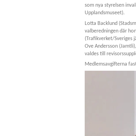
som nya styrelsen inva
Upplandsmuseet).
Lotta Backlund (Stadsm
valberedningen där hon
(Trafikverket/Sveriges 
Ove Andersson (Jamtli),
valdes till revisorssuppl
Medlemsavgifterna fastst