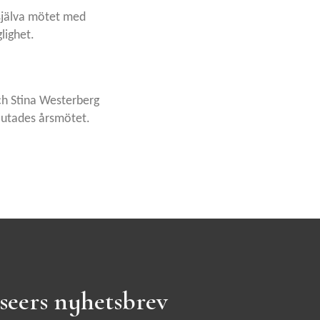
själva mötet med
lighet.
h Stina Westerberg
lutades årsmötet.
seers nyhetsbrev