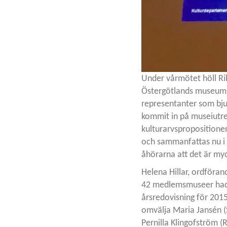
Under vårmötet höll Ri
Östergötlands museum fö
representanter som bju
kommit in på museiutr
kulturarvspropositione
och sammanfattas nu i 
åhörarna att det är myck
Helena Hillar, ordföra
42 medlemsmuseer hade
årsredovisning för 2015
omvälja Maria Jansén (S
Pernilla Klingofström 