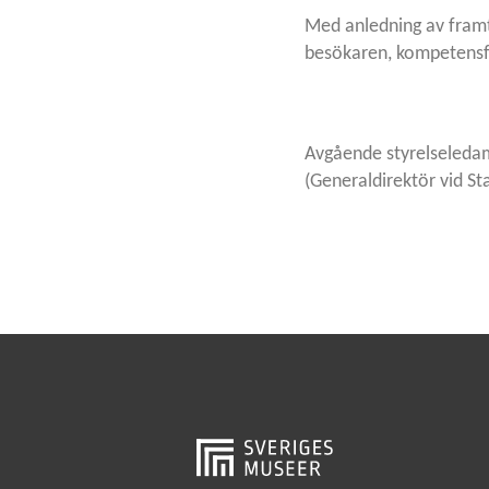
Med anledning av framt
besökaren, kompetensför
Avgående styrelseleda
(Generaldirektör vid S