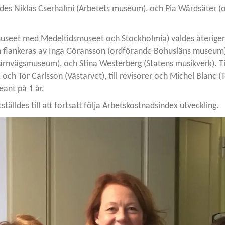
ldes Niklas Cserhalmi (Arbetets museum), och Pia Wårdsäter (
useet med Medeltidsmuseet och Stockholmia) valdes återigen t
 flankeras av Inga Göransson (ordförande Bohusläns museum)
järnvägsmuseum), och Stina Westerberg (Statens musikverk). Ti
 och Tor Carlsson (Västarvet), till revisorer och Michel Blanc (
eant på 1 år.
älldes till att fortsatt följa Arbetskostnadsindex utveckling.