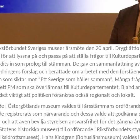
ksförbundet Sveriges museer årsmöte den 20 april. Drygt åttio
r att lyssna på och passa på att ställa frågor till Kulturdepa
dits in som prolog till stämman. De gav en sammanfattning a
edningens förslag och berättade om arbetet med den förståen
n som siktar mot ”Ett Sverige som håller samman”. Många fråg
ett PM som ska överlämnas till Kulturdepartementet. Bland an
et viktigt att politiken förankras också regionalt och lokalt.
nde i Östergötlands museum valdes till årsstämmans ordförand
 registrerats som närvarande och dessa valde att godkänna s
 och att även bevilja styrelsen ansvarsfrihet för det gångna år
tatens historiska museer) till ordförande i Riksförbundets sty
(Riksidrottsmuseet). Hans Kindgren (Bohuslänsmuseum) valdes i