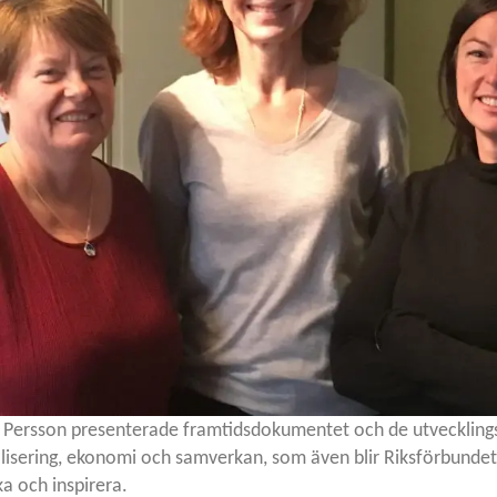
 Persson presenterade framtidsdokumentet och de utveckling
italisering, ekonomi och samverkan, som även blir Riksförbund
ka och inspirera.