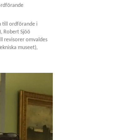
ordförande
ill ordförande i
, Robert Sjöö
ll revisorer omvaldes
Tekniska museet),