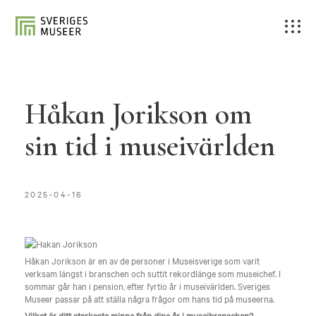
Håkan Jorikson om
sin tid i museivärlden
2025-04-16
Håkan Jorikson är en av de personer i Museisverige som varit
verksam längst i branschen och suttit rekordlänge som museichef. I
sommar går han i pension, efter fyrtio år i museivärlden. Sveriges
Museer passar på att ställa några frågor om hans tid på museerna.
Vilket är ditt starkaste minne från dina år i museibranschen?