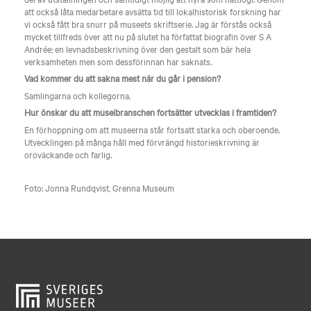
att också låta medarbetare avsätta tid till lokalhistorisk forskning har
vi också fått bra snurr på museets skriftserie. Jag är förstås också
mycket tillfreds över att nu på slutet ha författat biografin över S A
Andrée; en levnadsbeskrivning över den gestalt som bär hela
verksamheten men som dessförinnan har saknats.
Vad kommer du att sakna mest när du går i pension?
Samlingarna och kollegorna.
Hur önskar du att museibranschen fortsätter utvecklas i framtiden?
En förhoppning om att museerna står fortsatt starka och oberoende.
Utvecklingen på många håll med förvrängd historieskrivning är
oroväckande och farlig.
Foto: Jonna Rundqvist, Grenna Museum