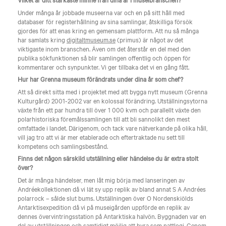
Under många år jobbade museerna var och en på sitt håll med
databaser för registerhållning av sina samlingar, åtskilliga försök
gjordes för att enas kring en gemensam plattform. Att nu så många
har samlats kring
digitaltmuseum.se
(primus) är något av det
viktigaste inom branschen. Även om det återstår en del med den
publika sökfunktionen så blir samlingen offentlig och öppen för
kommentarer och synpunkter. Vi ger tillbaka det vi en gång fått.
Hur har Grenna museum förändrats under dina år som chef?
Att så direkt sitta med i projektet med att bygga nytt museum (Grenna
Kulturgård) 2001-2002 var en kolossal förändring. Utställningsytorna
växte från ett par hundra till över 1 000 kvm och parallellt växte den
polarhistoriska föremålssamlingen till att bli sannolikt den mest
omfattade i landet. Därigenom, och tack vare nätverkande på olika håll,
vill jag tro att vi är mer etablerade och eftertraktade nu sett till
kompetens och samlingsbestånd.
Finns det någon särskild utställning eller händelse du är extra stolt
över?
Det är många händelser, men låt mig börja med lanseringen av
Andréekollektionen då vi lät sy upp replik av bland annat S A Andrées
polarrock – sålde slut bums. Utställningen över O Nordenskiölds
Antarktisexpedition då vi på museigården uppförde en replik av
dennes övervintringsstation på Antarktiska halvön. Byggnaden var en
del av utställningen och samtidigt möjlig att hyra som nattlogi. Genom