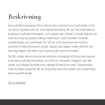
Beskrivning
Inne på Marinmuseum finns det en stor kolsvart port som leder in till
en del av museet som du som besökare aldrig får se. Följ med bakom
kulisserna på Marinmuseum, och upplev det "dolda" museet. Bakom de
svarta portarna jobbar många människor med museets föremål,
utställningar och samlingar för att du som besökare ska kunna
komma till Marinmuseum under nästan alla dagar under året för att
lära dig något nytt eller bara njuta av det vackra museet.
Du får under denna visning en exklusiv möjlighet att följa med bakom
kulisserna på Marinmuseum och titta in i museets magasin där det
döljer sig många föremål som väldigt få besökare sett. Tillsammans
med museets experter får du ta på dig våra vita vantar och undersöka
äkta museiföremål.
Go to website