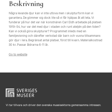
Beskrivning
Några levande djur kan vi inte utlova men i skulpturform kan vi
garantera. De gömmer sig dock lite så vi får hjälpas åt att leta. Vi
funderar på hur det var när konstnären Carl Eldh arbetade på platsen
1919–54, hur var det med djur i staden och runt ateljén på den tiden?
Kan vi också göra skulpturer? Programmet inleds med en
familjevisning och därefter verkstad där barn och vuxna tillsammans
gör djur i lera. Begränsat antal platser, först till kvarn. Materialkostnad
30 kr. Passar åldrarna 6-11 år.
Go to website
Vi tar tillvara och driver den svenska museisektorns gemensamma intressen.