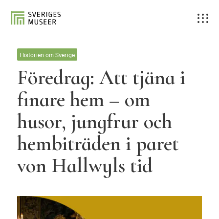
Historien om Sverige
Föredrag: Att tjäna i
finare hem – om
husor, jungfrur och
hembiträden i paret
von Hallwyls tid