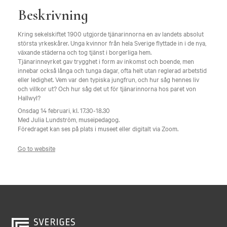
Beskrivning
Kring sekelskiftet 1900 utgjorde tjänarinnorna en av landets absolut
största yrkeskårer. Unga kvinnor från hela Sverige flyttade in i de nya,
växande städerna och tog tjänst i borgerliga hem.
Tjänarinneyrket gav trygghet i form av inkomst och boende, men
innebar också långa och tunga dagar, ofta helt utan reglerad arbetstid
eller ledighet. Vem var den typiska jungfrun, och hur såg hennes liv
och villkor ut? Och hur såg det ut för tjänarinnorna hos paret von
Hallwyl?
Onsdag 14 februari, kl. 17.30-18.30
Med Julia Lundström, museipedagog.
Föredraget kan ses på plats i museet eller digitalt via Zoom.
Go to website