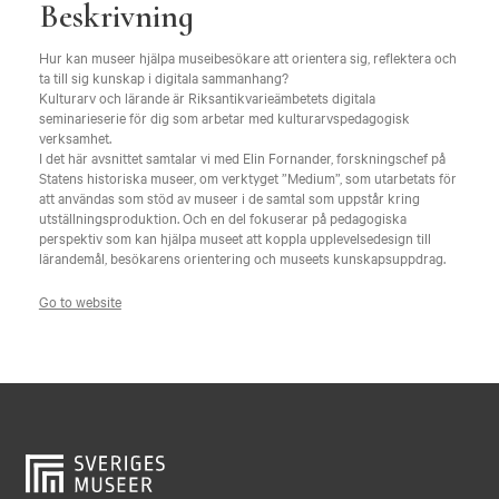
Beskrivning
Hur kan museer hjälpa museibesökare att orientera sig, reflektera och
ta till sig kunskap i digitala sammanhang?
Kulturarv och lärande är Riksantikvarieämbetets digitala
seminarieserie för dig som arbetar med kulturarvspedagogisk
verksamhet.
I det här avsnittet samtalar vi med Elin Fornander, forskningschef på
Statens historiska museer, om verktyget ”Medium”, som utarbetats för
att användas som stöd av museer i de samtal som uppstår kring
utställningsproduktion. Och en del fokuserar på pedagogiska
perspektiv som kan hjälpa museet att koppla upplevelsedesign till
lärandemål, besökarens orientering och museets kunskapsuppdrag.
Go to website