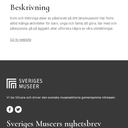
Beskrivning
Kom och tillbringa delar av påsklovet på ditt länsmuseum! Här finns
alltid många aktiviteter för barn, unga och familj att göra. Var med och
påskpyssla, gå på äggjakt, eller utforska några av våra utställningar.
Go to website
Vi tar tillvara och driver den svenska museisektorns gemensamma intressen.
Sveriges Museers nyhetsbrev