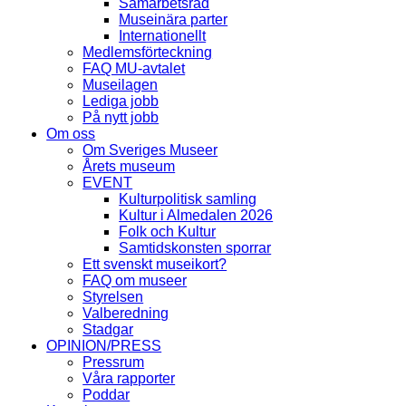
Samarbetsråd
Museinära parter
Internationellt
Medlemsförteckning
FAQ MU-avtalet
Museilagen
Lediga jobb
På nytt jobb
Om oss
Om Sveriges Museer
Årets museum
EVENT
Kulturpolitisk samling
Kultur i Almedalen 2026
Folk och Kultur
Samtidskonsten sporrar
Ett svenskt museikort?
FAQ om museer
Styrelsen
Valberedning
Stadgar
OPINION/PRESS
Pressrum
Våra rapporter
Poddar