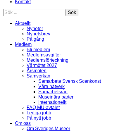
Kontakt
Sök
Aktuellt
Nyheter
Nyhetsbrev
På gång
Medlem
Bli medlem
Medlemsavgifter
Medlemsförteckning
Vårmötet 2027
Årsmöten
Samverkan
Samarbete Svensk Scenkonst
Våra nätverk
Samarbetsråd
Museinära parter
Internationellt
FAQ MU-avtalet
Lediga jobb
På nytt jobb
Om oss
Om Sveriges Museer