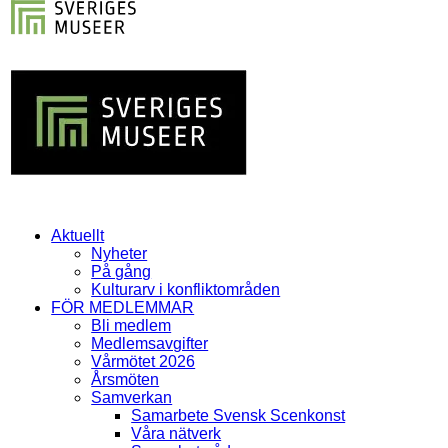
Aktuellt
Nyheter
På gång
Kulturarv i konfliktområden
FÖR MEDLEMMAR
Bli medlem
Medlemsavgifter
Vårmötet 2026
Årsmöten
Samverkan
Samarbete Svensk Scenkonst
Våra nätverk