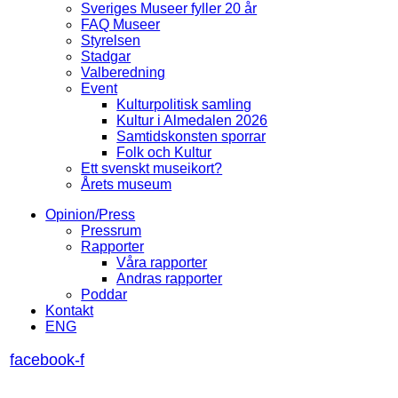
Sveriges Museer fyller 20 år
FAQ Museer
Styrelsen
Stadgar
Valberedning
Event
Kulturpolitisk samling
Kultur i Almedalen 2026
Samtidskonsten sporrar
Folk och Kultur
Ett svenskt museikort?
Årets museum
Opinion/Press
Pressrum
Rapporter
Våra rapporter
Andras rapporter
Poddar
Kontakt
ENG
facebook-f