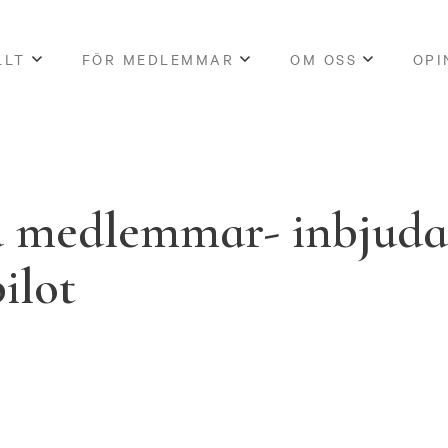
LLT
FÖR MEDLEMMAR
OM OSS
OPI
a medlemmar- inbjud
ilot