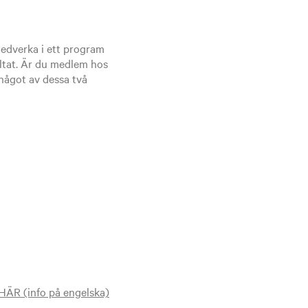
 medverka i ett program
tat. Är du medlem hos
 något av dessa två
HÄR (info på engelska)