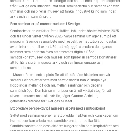
samtidskonst. Genom föreläsningar och samtal med inbjudna experter
från Sverige och utlandet utforskar seminarierna hur samtidskonsten
utmanar och inspirerar museer att tänka innovativt kring samlingar,
arkiv och sin samhällsroll.
Fem seminarier på museer runt om i Sverige
Seminarieserien omfattar fem tillfällen: två under hösten/vintern 2025
och tre under vintern/våren 2026. Varje seminarium äger rum på ett
museum i Sverige i samarbete med respektive institution och gästas
av en internationell expert. För att möjliggöra bredare deltagande
kommer seminarierna även att streamas digitalt. Både
samtidskonstmuseer och museer som bjuder in samtida konstnärer
att förhålla sig till museets arkiv och samlingar engageras i
seminarierna.
– Museer är en central plats för att förstå både historien och vår
samtid. Genom att arbeta med samtidskonst kan vi skapa nya
kopplingar mellan då och nu, mellan samlingar och dagens
samhällsfrågor. Den här seminarieserien är ett viktigt steg för att
utveckla museernas roll i vår tid, säger Gunnar Ardelius,
generalsekreterare för Sveriges Museer.
Ett bredare perspektiv på museers arbete med samtidskonst
Syftet med seminarieserien är att bredda insikten och kunskapen om
hur museer kan arbeta med samtidskonst inom olika fält.
Samtidskonsten och dess aktörer fungerar ofta som inspiratörer och
utmanar traditionella arbetssätt, något som seminarieserien kommer