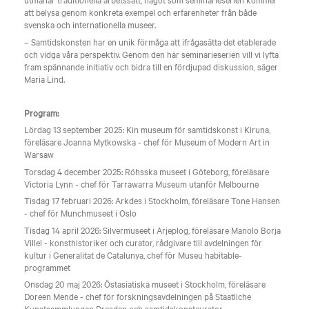
att belysa genom konkreta exempel och erfarenheter från både
svenska och internationella museer.
– Samtidskonsten har en unik förmåga att ifrågasätta det etablerade
och vidga våra perspektiv. Genom den här seminarieserien vill vi lyfta
fram spännande initiativ och bidra till en fördjupad diskussion, säger
Maria Lind.
Program:
Lördag 13 september 2025: Kin museum för samtidskonst i Kiruna,
föreläsare Joanna Mytkowska - chef för Museum of Modern Art in
Warsaw
Torsdag 4 december 2025: Röhsska museet i Göteborg, föreläsare
Victoria Lynn - chef för Tarrawarra Museum utanför Melbourne
Tisdag 17 februari 2026: Arkdes i Stockholm, föreläsare Tone Hansen
- chef för Munchmuseet i Oslo
Tisdag 14 april 2026: Silvermuseet i Arjeplog, föreläsare Manolo Borja
Villel - konsthistoriker och curator, rådgivare till avdelningen för
kultur i Generalitat de Catalunya, chef för Museu habitable-
programmet
Onsdag 20 maj 2026: Östasiatiska museet i Stockholm, föreläsare
Doreen Mende - chef för forskningsavdelningen på Staatliche
Kunstsammlungen Dresden och samtidskonstcurator